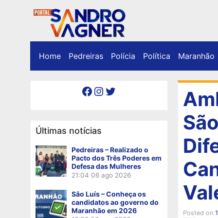
Home
Pedreiras
Polícia
Política
Maranhão
Facebook
Instagram
Twitter
Amb
São
Últimas notícias
Dif
Pedreiras – Realizado o
Pacto dos Três Poderes em
Can
Defesa das Mulheres
21:04
06 ago 2026
Val
São Luís – Conheça os
candidatos ao governo do
Maranhão em 2026
Posted on
1