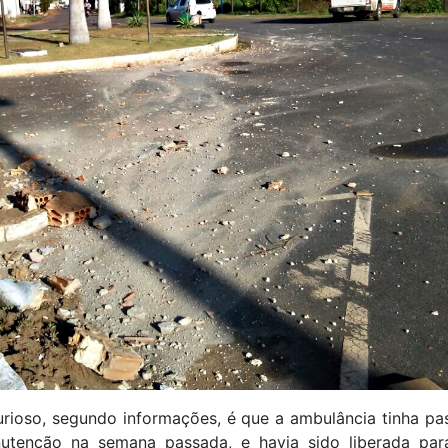
urioso, segundo informações, é que a ambulância tinha pa
tenção na semana passada, e havia sido liberada par