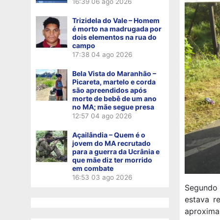
16:39
06 ago 2026
Trizidela do Vale – Homem
é morto na madrugada por
dois elementos na rua do
campo
17:38
04 ago 2026
Bela Vista do Maranhão –
Picareta, martelo e corda
são apreendidos após
morte de bebê de um ano
no MA; mãe segue presa
12:57
04 ago 2026
Açailândia – Quem é o
jovem do MA recrutado
para a guerra da Ucrânia e
que mãe diz ter morrido
em combate
16:53
03 ago 2026
Segundo 
estava r
aproxima