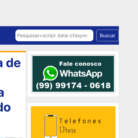
Skip to content
Pesquisar
Buscar
a de
a
do