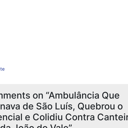
te
mments on “
Ambulância Que
nava de São Luís, Quebrou o
encial e Colidiu Contra Cantei
da João do Vale
”