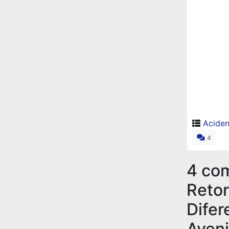
Aciden
4
4 co
Retor
Difer
Aveni