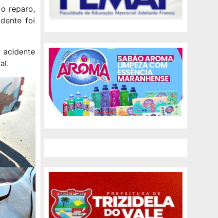
 o reparo,
dente foi
 acidente
al.