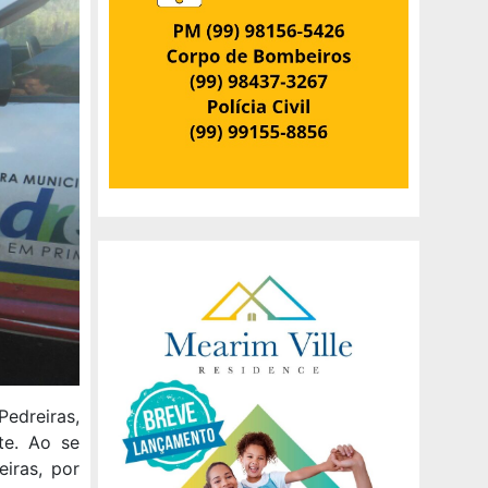
edreiras,
te. Ao se
iras, por