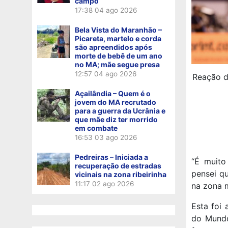
campo
17:38
04 ago 2026
Bela Vista do Maranhão –
Picareta, martelo e corda
são apreendidos após
morte de bebê de um ano
no MA; mãe segue presa
12:57
04 ago 2026
Reação d
Açailândia – Quem é o
jovem do MA recrutado
para a guerra da Ucrânia e
que mãe diz ter morrido
em combate
16:53
03 ago 2026
Pedreiras – Iniciada a
“É muito
recuperação de estradas
pensei q
vicinais na zona ribeirinha
11:17
02 ago 2026
na zona 
Esta foi
do Mundo