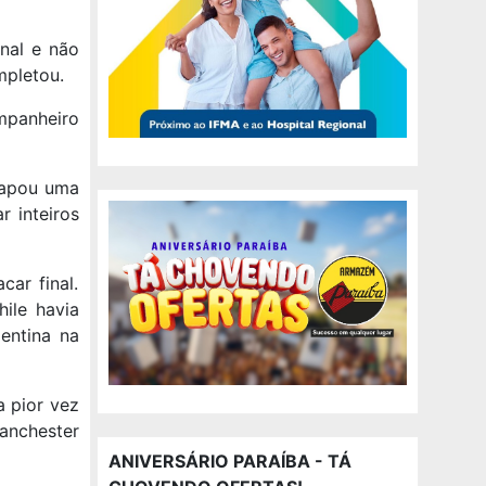
nal e não
mpletou.
mpanheiro
capou uma
r inteiros
car final.
ile havia
entina na
a pior vez
anchester
ANIVERSÁRIO PARAÍBA - TÁ