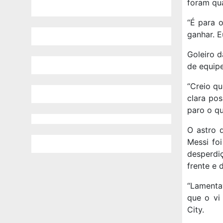
foram qu
“É para 
ganhar. E
Goleiro 
de equipe
“Creio q
clara pos
paro o qu
O astro d
Messi fo
desperdi
frente e 
“Lamentav
que o vi
City.