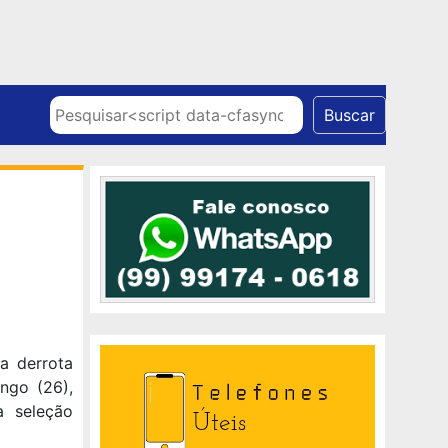
Skip to content
Pesquisar
Buscar
a derrota
ngo (26),
a seleção