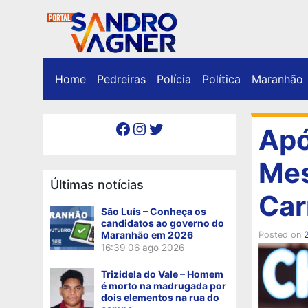
Home
Pedreiras
Polícia
Política
Maranhão
Facebook
Instagram
Twitter
Apó
Mes
Últimas notícias
Car
São Luís – Conheça os
candidatos ao governo do
Maranhão em 2026
Posted on
16:39
06 ago 2026
Trizidela do Vale – Homem
é morto na madrugada por
dois elementos na rua do