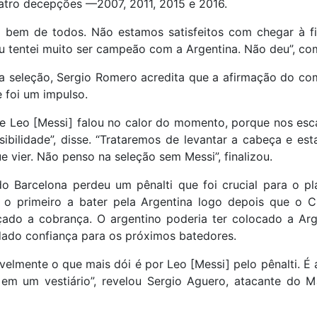
atro decepções —2007, 2011, 2015 e 2016.
o bem de todos. Não estamos satisfeitos com chegar à fi
u tentei muito ser campeão com a Argentina. Não deu”, co
da seleção, Sergio Romero acredita que a afirmação do co
 foi um impulso.
ue Leo [Messi] falou no calor do momento, porque nos es
sibilidade”, disse. “Trataremos de levantar a cabeça e esta
e vier. Não penso na seleção sem Messi”, finalizou.
o Barcelona perdeu um pênalti que foi crucial para o pla
i o primeiro a bater pela Argentina logo depois que o Ch
çado a cobrança. O argentino poderia ter colocado a Arg
dado confiança para os próximos batedores.
elmente o que mais dói é por Leo [Messi] pelo pênalti. É 
 em um vestiário”, revelou Sergio Aguero, atacante do M