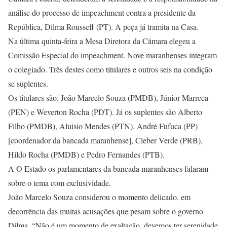
análise do processo de impeachment contra a presidente da
República, Dilma Rousseff (PT). A peça já tramita na Casa.
Na última quinta-feira a Mesa Diretora da Câmara elegeu a
Comissão Especial do impeachment. Nove maranhenses integram
o colegiado. Três destes como titulares e outros seis na condição
se suplentes.
Os titulares são: João Marcelo Souza (PMDB), Júnior Marreca
(PEN) e Weverton Rocha (PDT). Já os suplentes são Alberto
Filho (PMDB), Aluisio Mendes (PTN), André Fufuca (PP)
[coordenador da bancada maranhense], Cleber Verde (PRB),
Hildo Rocha (PMDB) e Pedro Fernandes (PTB).
A O Estado os parlamentares da bancada maranhenses falaram
sobre o tema com exclusividade.
João Marcelo Souza considerou o momento delicado, em
decorrência das muitas acusações que pesam sobre o governo
Dilma. “Não é um momento de exaltação, devemos ter serenidade