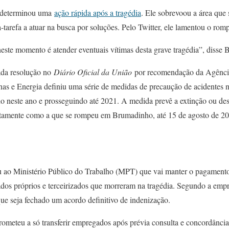
o determinou uma
ação rápida após a tragédia
. Ele sobrevoou a área que
-tarefa a atuar na busca por soluções. Pelo Twitter, ele lamentou o ro
ste momento é atender eventuais vítimas desta grave tragédia”, disse 
cada resolução no
Diário Oficial da União
por recomendação da Agênci
s e Energia definiu uma série de medidas de precaução de acidentes n
do neste ano e prosseguindo até 2021. A medida prevê a extinção ou des
tamente como a que se rompeu em Brumadinho, até 15 de agosto de 20
ou ao Ministério Público do Trabalho (MPT) que vai manter o pagamen
os próprios e terceirizados que morreram na tragédia. Segundo a emp
ue seja fechado um acordo definitivo de indenização.
eteu a só transferir empregados após prévia consulta e concordância 