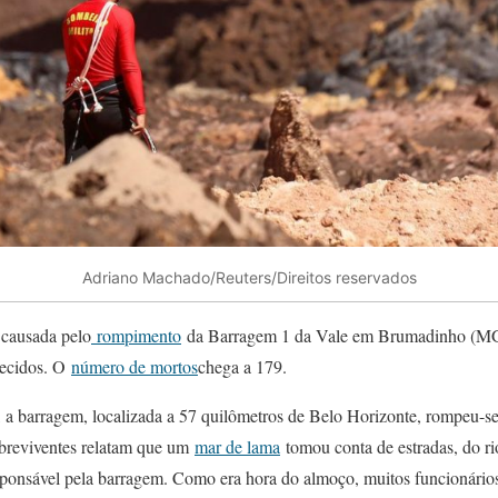
Adriano Machado/Reuters/Direitos reservados
 causada pelo
rompimento
da Barragem 1 da Vale em Brumadinho (MG),
recidos. O
número de mortos
chega a 179.
a barragem, localizada a 57 quilômetros de Belo Horizonte, rompeu-se
Sobreviventes relatam que um
mar de lama
tomou conta de estradas, do ri
sponsável pela barragem. Como era hora do almoço, muitos funcionários