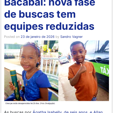
Bacabal: nova fase
de buscas tem
equipes reduzidas
Posted on
23 de janeiro de 2026
by
Sandro Vagner
As buscas por
Ágatha Isabelly, de seis anos, e Allan