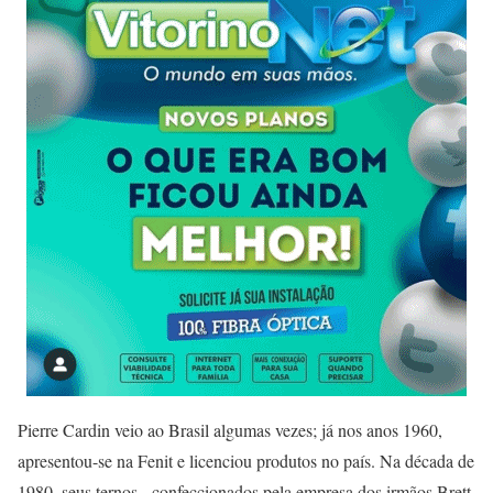
Pierre Cardin veio ao Brasil algumas vezes; já nos anos 1960,
apresentou-se na Fenit e licenciou produtos no país. Na década de
1980, seus ternos, confeccionados pela empresa dos irmãos Brett,