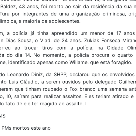
Baldez, 43 anos, foi morto ao sair da residência da sua
Turu por integrantes de uma organização criminosa, ori
ímpica, a maioria de adolescentes.
m, a polícia já tinha apreendido um menor de 17 anos
on Dias Sousa, o Vlad, de 24 anos. Zukiak Fonseca Miran
rreu ao trocar tiros com a polícia, na Cidade Olí
a do dia 14. No momento, a polícia procura o quarto 
me, identificado apenas como Willame, que está foragido.
do Leonardo Diniz, da SHPP, declarou que os envolvidos
nto Luis Cláudio, a serem ouvidos pelo delegado Guilhe
isseram que tinham roubado o Fox branco uma semana ant
, 10, saíram para realizar assaltos. Eles teriam atirado 
lo fato de ele ter reagido ao assalto. l
IS
s PMs mortos este ano