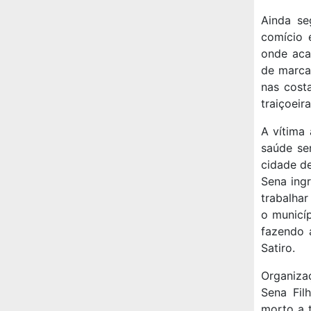
Ainda se
comício 
onde aca
de marca 
nas cost
traiçoeir
A vítima
saúde se
cidade de
Sena ing
trabalhar
o municí
fazendo 
Satiro.
Organiza
Sena Fil
morto a t