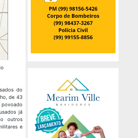
io
usados do
lho, de 43
no povoado
usados já
do outros
ilitares e