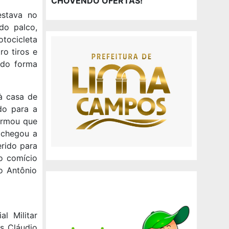
CHOVENDO OFERTAS!
estava no
do palco,
tocicleta
ro tiros e
ado forma
à casa de
do para a
formou que
 chegou a
erido para
o comício
o Antônio
l Militar
ís Cláudio