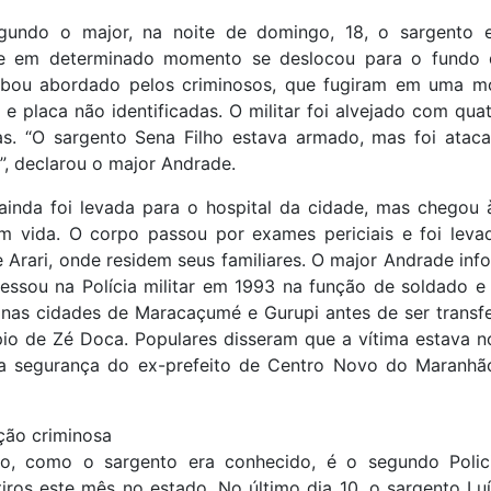
gundo o major, na noite de domingo, 18, o sargento 
e em determinado momento se deslocou para o fundo 
bou abordado pelos criminosos, que fugiram em uma mo
e placa não identificadas. O militar foi alvejado com quat
as. “O sargento Sena Filho estava armado, mas foi atac
a”, declarou o major Andrade.
 ainda foi levada para o hospital da cidade, mas chegou 
m vida. O corpo passou por exames periciais e foi leva
 Arari, onde residem seus familiares. O major Andrade in
ressou na Polícia militar em 1993 na função de soldado e
 nas cidades de Maracaçumé e Gurupi antes de ser transf
pio de Zé Doca. Populares disseram que a vítima estava n
a segurança do ex-prefeito de Centro Novo do Maranhã
ção criminosa
ho, como o sargento era conhecido, é o segundo Policia
iros este mês no estado. No último dia 10, o sargento Lu