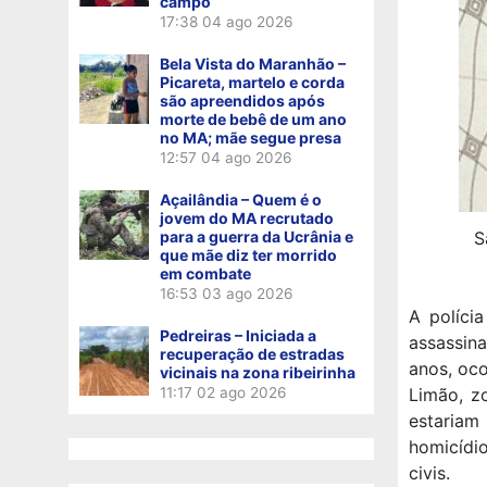
campo
17:38
04 ago 2026
Bela Vista do Maranhão –
Picareta, martelo e corda
são apreendidos após
morte de bebê de um ano
no MA; mãe segue presa
12:57
04 ago 2026
Açailândia – Quem é o
jovem do MA recrutado
para a guerra da Ucrânia e
S
que mãe diz ter morrido
em combate
16:53
03 ago 2026
A políci
Pedreiras – Iniciada a
assassina
recuperação de estradas
anos, oco
vicinais na zona ribeirinha
11:17
02 ago 2026
Limão, z
estariam
homicídio
civis.