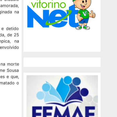
 namorada,
ginada na
 e detido
da, de 25
mpica, na
envolvido
 na morte
rme Sousa
es e que,
e matado o