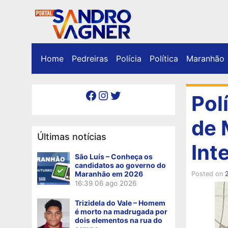
Home
Pedreiras
Polícia
Política
Maranhão
Facebook
Instagram
Twitter
Pol
de 
Últimas notícias
Inte
São Luís – Conheça os
candidatos ao governo do
Maranhão em 2026
Posted on
16:39
06 ago 2026
Trizidela do Vale – Homem
é morto na madrugada por
dois elementos na rua do