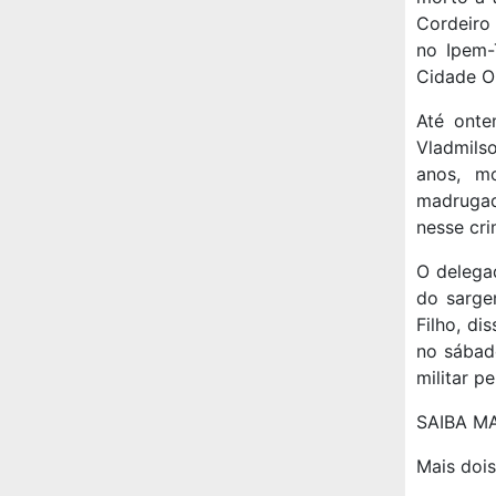
Cordeiro 
no Ipem-
Cidade Ol
Até onte
Vladmils
anos, mo
madrugad
nesse cri
O delega
do sarge
Filho, d
no sábado
militar pe
SAIBA MA
Mais doi