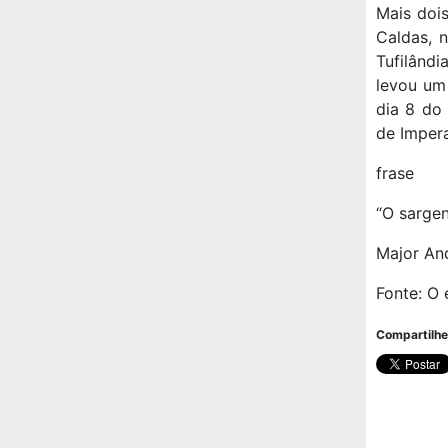
Mais doi
Caldas, 
Tufilândi
levou um
dia 8 do
de Impera
frase
“O sargen
Major An
Fonte: O
Compartilhe