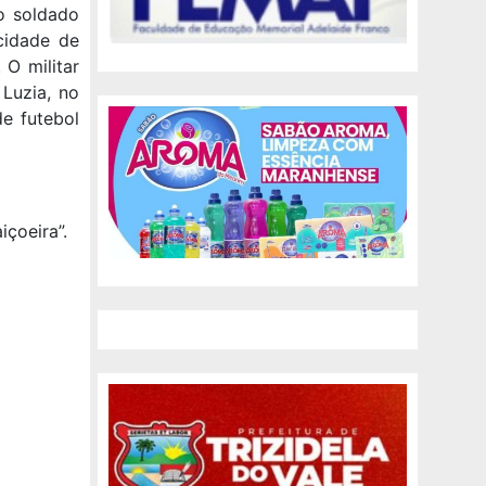
o soldado
cidade de
 O militar
Luzia, no
e futebol
çoeira”.