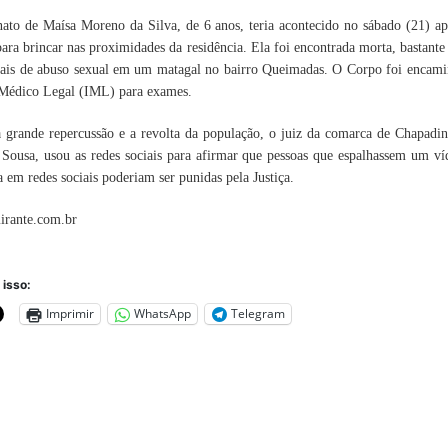
nato de Maísa Moreno da Silva, de 6 anos, teria acontecido no sábado (21) ap
para brincar nas proximidades da residência. Ela foi encontrada morta, bastant
nais de abuso sexual em um matagal no bairro Queimadas. O Corpo foi encami
 Médico Legal (IML) para exames.
 grande repercussão e a revolta da população, o juiz da comarca de Chapadin
Sousa, usou as redes sociais para afirmar que pessoas que espalhassem um v
a em redes sociais poderiam ser punidas pela Justiça.
irante.com.br
 isso:
Imprimir
WhatsApp
Telegram