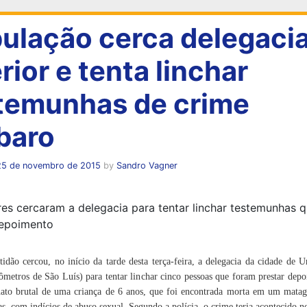
ulação cerca delegaci
rior e tenta linchar
temunhas de crime
baro
25 de novembro de 2015
by
Sandro Vagner
dão cercou, no início da tarde desta terça-feira, a delegacia da cidade de 
ômetros de São Luís) para tentar linchar cinco pessoas que foram prestar dep
nato brutal de uma criança de 6 anos, que foi encontrada morta em um matag
, com indícios de abuso sexual. Segundo a polícia, o crime teria acontecido n