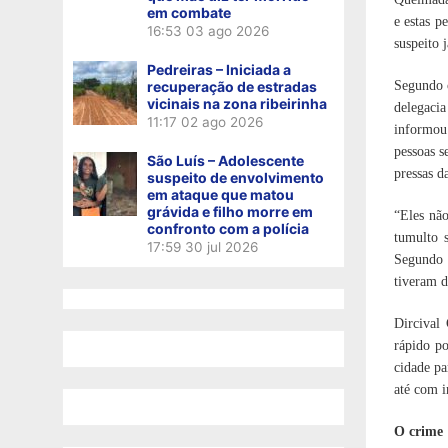
em combate
e estas p
16:53
03 ago 2026
suspeito 
Pedreiras – Iniciada a
recuperação de estradas
Segundo o
vicinais na zona ribeirinha
delegaci
11:17
02 ago 2026
informou 
pessoas s
São Luís – Adolescente
pressas d
suspeito de envolvimento
em ataque que matou
grávida e filho morre em
“Eles não
confronto com a polícia
tumulto s
17:59
30 jul 2026
Segundo i
tiveram d
Dircival
rápido po
cidade pa
até com i
O crime