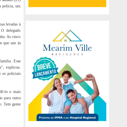
a polícia, um
oas levadas à
. O delegado
nha. As cinco
m que sair às
família. Esse
a”, explicou.
 os policiais
dê-lo o mais
ão para outra
do. Tem gente