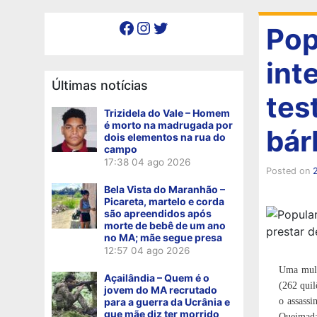
Facebook
Instagram
Twitter
Pop
inte
Últimas notícias
tes
Trizidela do Vale – Homem
é morto na madrugada por
bár
dois elementos na rua do
campo
17:38
04 ago 2026
Posted on
Bela Vista do Maranhão –
Picareta, martelo e corda
são apreendidos após
morte de bebê de um ano
no MA; mãe segue presa
12:57
04 ago 2026
Uma multi
Açailândia – Quem é o
(262 quil
jovem do MA recrutado
para a guerra da Ucrânia e
o assassi
que mãe diz ter morrido
Queimadas