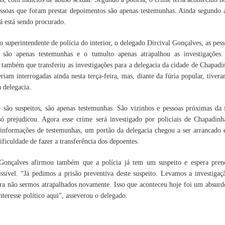
essoas que foram prestar depoimentos são apenas testemunhas. Ainda segundo 
já está sendo procurado.
 superintendente de polícia do interior, o delegado Dircival Gonçalves, as pess
a são apenas testemunhas e o tumulto apenas atrapalhou as investigações
também que transferiu as investigações para a delegacia da cidade de Chapadi
eriam interrogadas ainda nesta terça-feira, mas, diante da fúria popular, tivera
a delegacia.
 são suspeitos, são apenas testemunhas. São vizinhos e pessoas próximas da 
ó prejudicou. Agora esse crime será investigado por policiais de Chapadinh
nformações de testemunhas, um portão da delegacia chegou a ser arrancado e
ificuldade de fazer a transferência dos depoentes.
 Gonçalves afirmou também que a polícia já tem um suspeito e espera pren
ssível. “Já pedimos a prisão preventiva deste suspeito. Levamos a investigaç
ra não sermos atrapalhados novamente. Isso que aconteceu hoje foi um absur
nteresse político aqui”, asseverou o delegado.