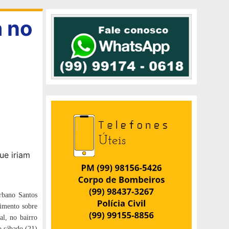
a no
Urbano Santos
oimento sobre
al, no bairro
o sábado (21)