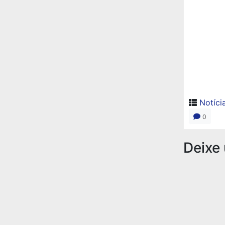
Notíci
0
Deixe