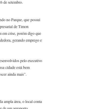
26 de setembro.
ando no Parque, que possui
presarial de Timon
m em crise, porém digo que
ndedora, gerando emprego e
esenvolvidos pelo executivo
ssa cidade está bem
scer ainda mais”.
a ampla área, o local conta
 e de um aeroporto.