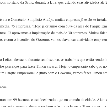
os no stand da Seinc, durante a feira, que estende suas atividades até 
stria e Comércio, Simplício Araújo, muitas empresas já estão se instal
m média, 75 empresas. “Hoje já estamos com 50% da área do Parque Em
tos. Já aprovamos a implantação de mais de 30 empresas. Muitos fala
e, e com o incentivo do Governo, vamos alavancar a atividade empree
 Leitoa, destacou durante seu discurso, os trabalhos que estão sendo d
tos percalços para fazer Timon crescer. Hoje, o empresário sabe que no
 um Parque Empresarial, e junto com o Governo, vamos fazer Timon cre
imon
on tem 99 hectares e está localizado logo na entrada da cidade. Além d
o, estacionamento, além de ser bem próximo a ferrovia Transnordestina