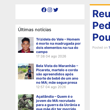
Facebook
Instagram
Twitter
Reu
Ped
Últimas notícias
Po
Trizidela do Vale – Homem
é morto na madrugada por
dois elementos na rua do
Posted on
campo
17:38
04 ago 2026
Bela Vista do Maranhão –
Picareta, martelo e corda
são apreendidos após
morte de bebê de um ano
no MA; mãe segue presa
12:57
04 ago 2026
Açailândia – Quem é o
jovem do MA recrutado
para a guerra da Ucrânia e
que mãe diz ter morrido