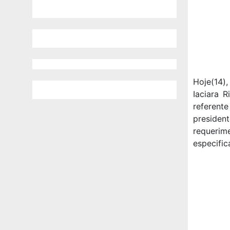
Hoje(14)
Iaciara 
referente
preside
requerim
especific