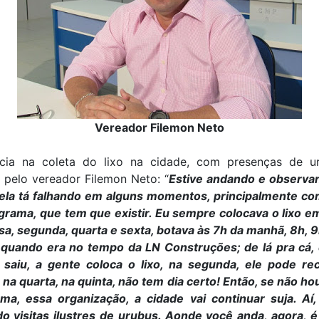
Vereador Filemon Neto
ência na coleta do lixo na cidade, com presenças de ur
 pelo vereador Filemon Neto: “
Estive andando e observa
 ela tá falhando em alguns momentos, principalmente co
grama, que tem que existir. Eu sempre colocava o lixo em
a, segunda, quarta e sexta, botava às 7h da manhã, 8h, 9
 quando era no tempo da LN Construções; de lá pra cá,
saiu, a gente coloca o lixo, na segunda, ele pode rec
na quarta, na quinta, não tem dia certo! Então, se não h
ma, essa organização, a cidade vai continuar suja. Aí
o visitas ilustres de urubus. Aonde você anda, agora, é