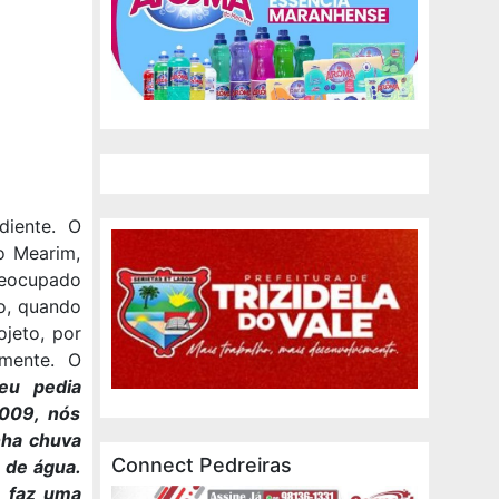
diente. O
o Mearim,
preocupado
o, quando
ojeto, por
amente. O
 eu pedia
2009, nós
nha chuva
Connect Pedreiras
e de água.
e faz uma