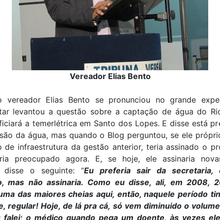
Vereador Elias Bento
 vereador Elias Bento se pronunciou no grande expe
tar levantou a questão sobre a captação de água do Ri
iciará a temerlétrica em Santo dos Lopes. E disse está 
são da água, mas quando o Blog perguntou, se ele própri
o de infraestrutura da gestão anterior, teria assinado o pr
ria preocupado agora. E, se hoje, ele assinaria nov
 disse o seguinte: “
Eu preferia sair da secretaria,
, mas não assinaria. Como eu disse, ali, em 2008, 
uma das maiores cheias aqui, então, naquele período ti
, regular! Hoje, de lá pra cá, só vem diminuido o volum
falei; o médico quando pega um doente, às vezes el