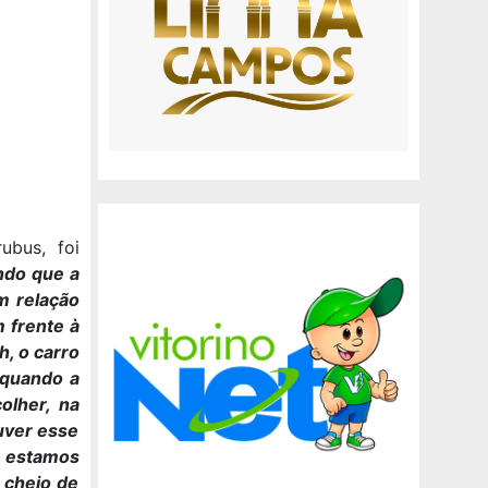
ubus, foi
ndo que a
m relação
 frente à
h, o carro
 quando a
olher, na
ouver esse
, estamos
 cheio de