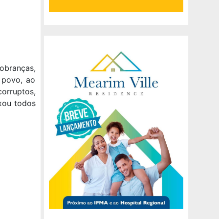
cobranças,
 povo, ao
corruptos,
ixou todos