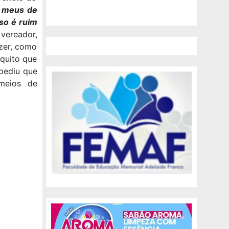
s meus de
sso é ruim
 vereador,
zer, como
squito que
 pediu que
meios de