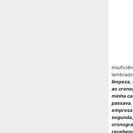
Insufici
lembrado
limpeza,
ao crono
minha cas
passava,
empresa 
segunda, 
cronogra
recebend