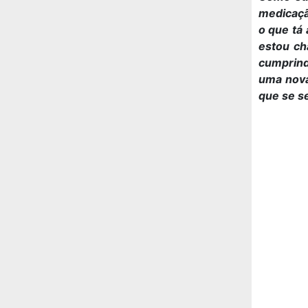
medicação
o que tá
estou ch
cumprind
uma nova
que se s