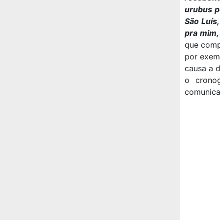
urubus p
São Luís,
pra mim, 
que comp
por exemp
causa a d
o crono
comunicaç