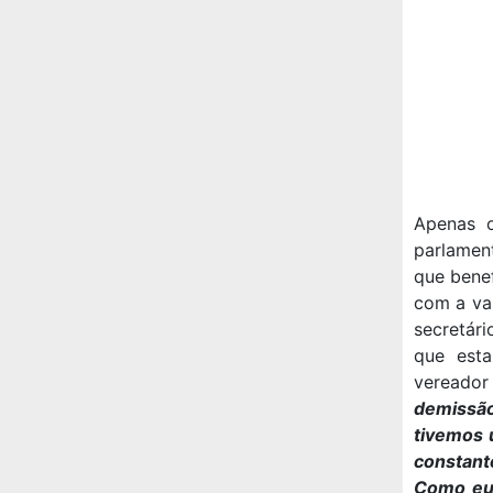
Apenas o
parlamen
que benef
com a va
secretári
que esta
vereador
demissão
tivemos 
constante
Como eu 