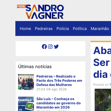
Home
Pedreiras
Polícia
Política
Maranhão
Facebook
Instagram
Twitter
Aba
Ser
Últimas notícias
dia
Pedreiras – Realizado o
Pacto dos Três Poderes em
Defesa das Mulheres
Posted on
1
21:04
06 ago 2026
São Luís – Conheça os
candidatos ao governo do
Maranhão em 2026