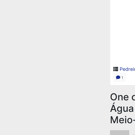
Pedrei
1
One 
Água 
Meio-