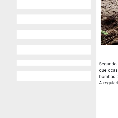
Segundo 
que ocas
bombas d
A regula