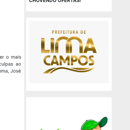
CHOVENDO OFERTAS!
er o mais
culpas ao
tema, José