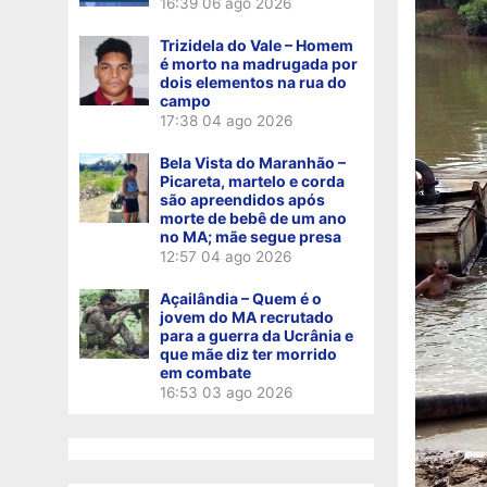
16:39
06 ago 2026
Trizidela do Vale – Homem
é morto na madrugada por
dois elementos na rua do
campo
17:38
04 ago 2026
Bela Vista do Maranhão –
Picareta, martelo e corda
são apreendidos após
morte de bebê de um ano
no MA; mãe segue presa
12:57
04 ago 2026
Açailândia – Quem é o
jovem do MA recrutado
para a guerra da Ucrânia e
que mãe diz ter morrido
em combate
16:53
03 ago 2026