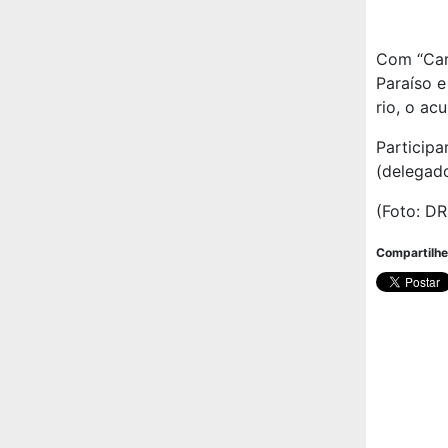
Com “Carp
Paraíso e
rio, o ac
Particip
(delegado
(Foto: DR
Compartilhe