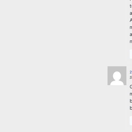
t
a
A
m
a
n
2
S
G
m
b