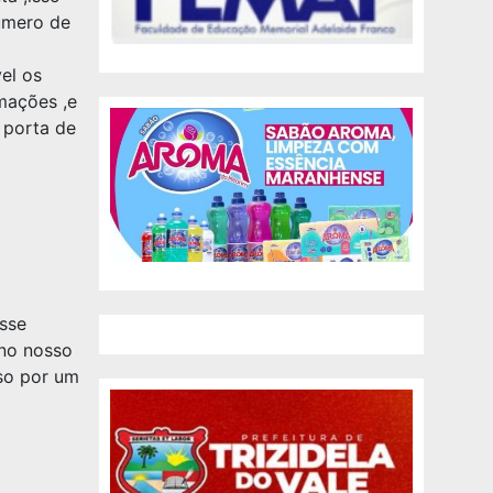
umero de
el os
mações ,e
 porta de
sse
 no nosso
eso por um