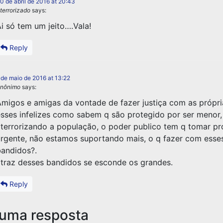
0 de abril de 2016 at 20:43
terrorizado
says:
i só tem um jeito….Vala!
Reply
 de maio de 2016 at 13:22
nônimo
says:
migos e amigas da vontade de fazer justiça com as própri
sses infelizes como sabem q são protegido por ser menor,
terrorizando a população, o poder publico tem q tomar pr
rgente, não estamos suportando mais, o q fazer com esse
andidos?.
traz desses bandidos se esconde os grandes.
Reply
 uma resposta