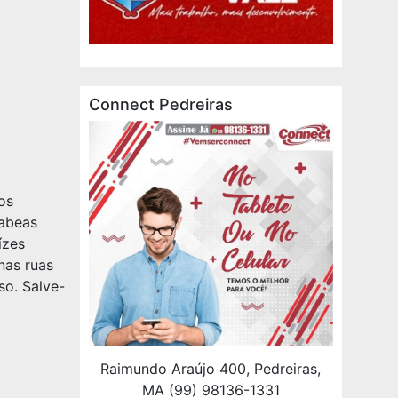
Connect Pedreiras
os
abeas
ízes
nas ruas
so. Salve-
Raimundo Araújo 400, Pedreiras,
MA (99) 98136-1331