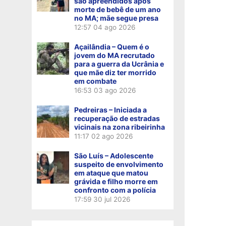
são apreendidos após
morte de bebê de um ano
no MA; mãe segue presa
12:57
04 ago 2026
Açailândia – Quem é o
jovem do MA recrutado
para a guerra da Ucrânia e
que mãe diz ter morrido
em combate
16:53
03 ago 2026
Pedreiras – Iniciada a
recuperação de estradas
vicinais na zona ribeirinha
11:17
02 ago 2026
São Luís – Adolescente
suspeito de envolvimento
em ataque que matou
grávida e filho morre em
confronto com a polícia
17:59
30 jul 2026