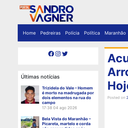
Home
Pedreiras
Polícia
Política
Maranhão
Facebook
Instagram
Twitter
Acu
Arr
Últimas notícias
Hoj
Trizidela do Vale – Homem
é morto na madrugada por
dois elementos na rua do
Posted on
2
campo
17:38
04 ago 2026
Bela Vista do Maranhão –
Picareta, martelo e corda