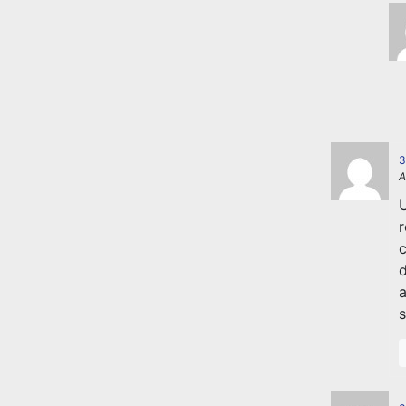
3
A
U
r
c
d
a
s