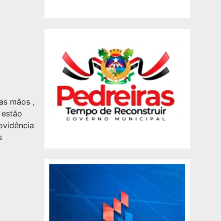
as mãos ,
 estão
ovidência
s