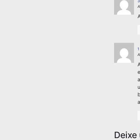
3
A
A
1
A
A
e
a
u
b
a
Deixe