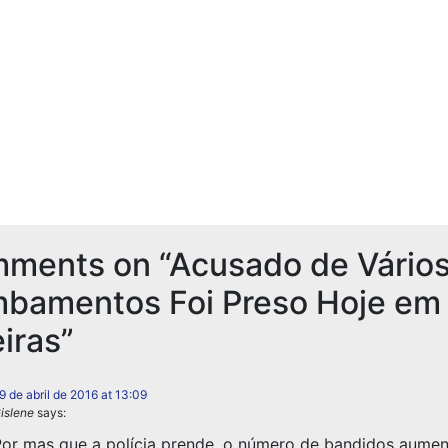
mments on “
Acusado de Vário
mbamentos Foi Preso Hoje em
iras
”
9 de abril de 2016 at 13:09
islene
says:
or mas que a polícia prende, o número de bandidos aument