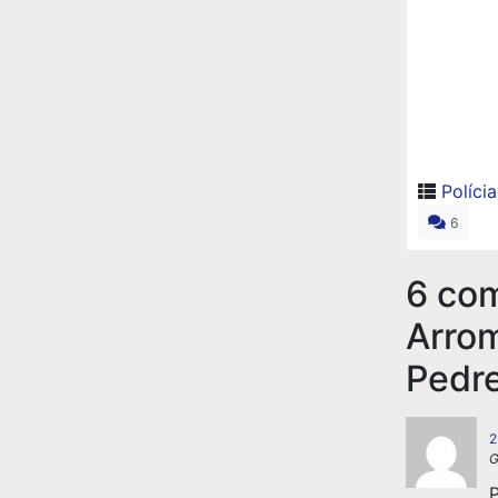
Polícia
6
6 co
Arro
Pedre
2
G
P