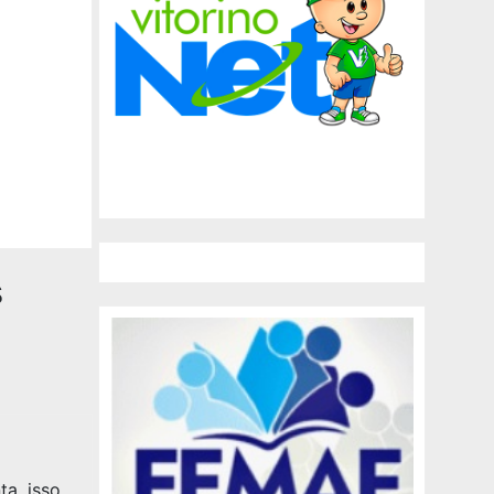
s
a ,isso