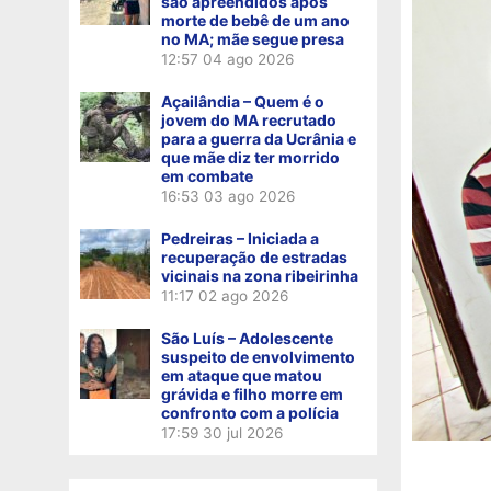
são apreendidos após
morte de bebê de um ano
no MA; mãe segue presa
12:57
04 ago 2026
Açailândia – Quem é o
jovem do MA recrutado
para a guerra da Ucrânia e
que mãe diz ter morrido
em combate
16:53
03 ago 2026
Pedreiras – Iniciada a
recuperação de estradas
vicinais na zona ribeirinha
11:17
02 ago 2026
São Luís – Adolescente
suspeito de envolvimento
em ataque que matou
grávida e filho morre em
confronto com a polícia
17:59
30 jul 2026