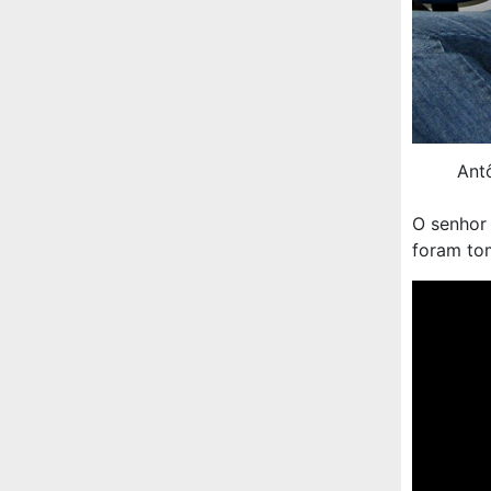
Antô
O senhor 
foram tom