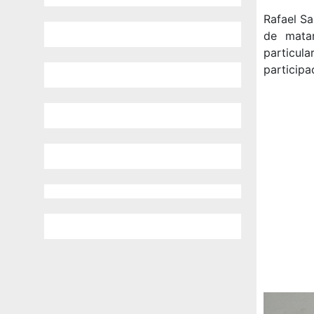
Rafael Sa
de mata
particul
participa