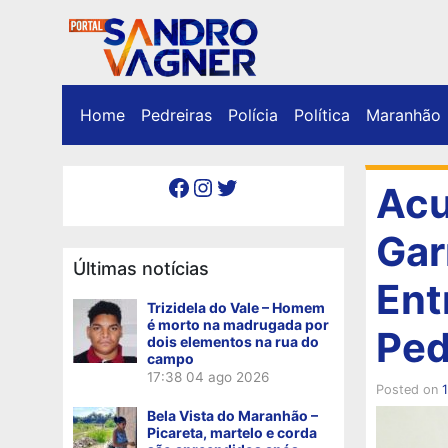
Home
Pedreiras
Polícia
Política
Maranhão
Facebook
Instagram
Twitter
Acu
Gar
Últimas notícias
Ent
Trizidela do Vale – Homem
é morto na madrugada por
Ped
dois elementos na rua do
campo
17:38
04 ago 2026
Posted on
1
Bela Vista do Maranhão –
Picareta, martelo e corda