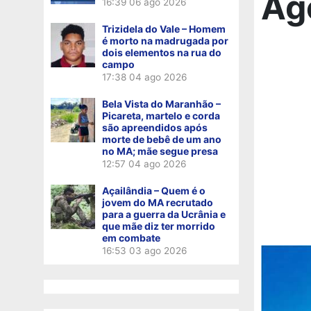
Ag
16:39
06 ago 2026
Trizidela do Vale – Homem
é morto na madrugada por
dois elementos na rua do
campo
17:38
04 ago 2026
Bela Vista do Maranhão –
Picareta, martelo e corda
são apreendidos após
morte de bebê de um ano
no MA; mãe segue presa
12:57
04 ago 2026
Açailândia – Quem é o
jovem do MA recrutado
para a guerra da Ucrânia e
que mãe diz ter morrido
em combate
16:53
03 ago 2026