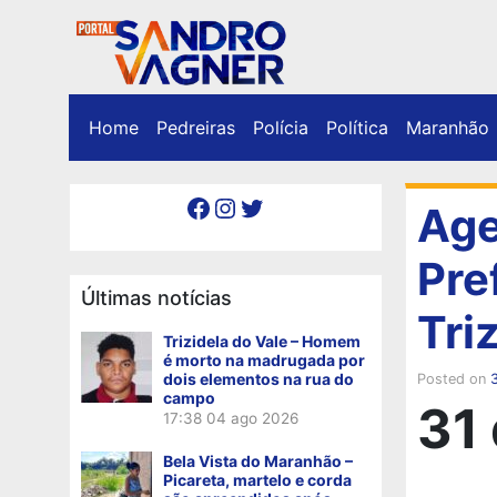
Home
Pedreiras
Polícia
Política
Maranhão
Facebook
Instagram
Twitter
Age
Pre
Últimas notícias
Tri
Trizidela do Vale – Homem
é morto na madrugada por
dois elementos na rua do
Posted on
campo
31
17:38
04 ago 2026
Bela Vista do Maranhão –
Picareta, martelo e corda