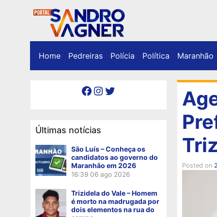
Home
Pedreiras
Polícia
Política
Maranhão
Facebook
Instagram
Twitter
Age
Pre
Últimas notícias
Tri
São Luís – Conheça os
candidatos ao governo do
Maranhão em 2026
Posted on
16:39
06 ago 2026
Trizidela do Vale – Homem
é morto na madrugada por
dois elementos na rua do