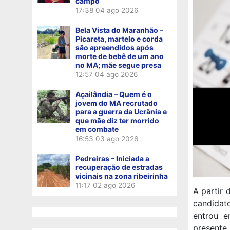
campo
17:38
04 ago 2026
Bela Vista do Maranhão –
Picareta, martelo e corda
são apreendidos após
morte de bebê de um ano
no MA; mãe segue presa
12:57
04 ago 2026
Açailândia – Quem é o
jovem do MA recrutado
para a guerra da Ucrânia e
que mãe diz ter morrido
em combate
16:53
03 ago 2026
Pedreiras – Iniciada a
recuperação de estradas
vicinais na zona ribeirinha
11:17
02 ago 2026
A partir 
candidat
entrou e
presente