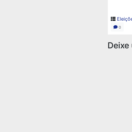
Eleiçõ
0
Deixe