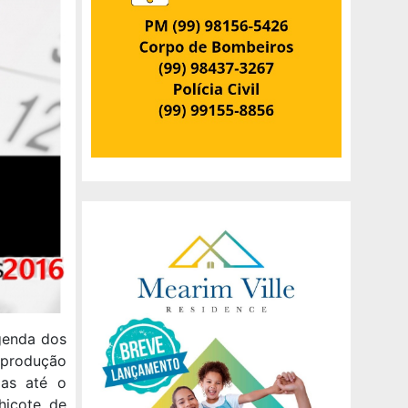
agenda dos
 produção
mas até o
icote, de