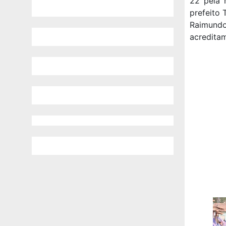
22 pela 
prefeito 
Raimundo
acreditam