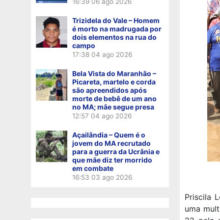
16:39
06 ago 2026
Trizidela do Vale – Homem
é morto na madrugada por
dois elementos na rua do
campo
17:38
04 ago 2026
Bela Vista do Maranhão –
Picareta, martelo e corda
são apreendidos após
morte de bebê de um ano
no MA; mãe segue presa
12:57
04 ago 2026
Açailândia – Quem é o
jovem do MA recrutado
para a guerra da Ucrânia e
que mãe diz ter morrido
em combate
16:53
03 ago 2026
Priscila 
uma mult