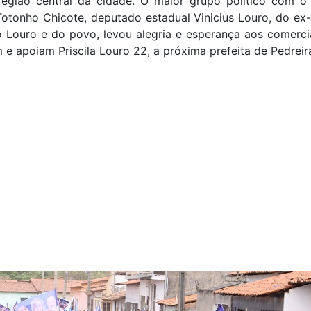
região central da cidade. O maior grupo político com o
Totonho Chicote, deputado estadual Vinicius Louro, do e
 Louro e do povo, levou alegria e esperança aos comerci
 e apoiam Priscila Louro 22, a próxima prefeita de Pedreir