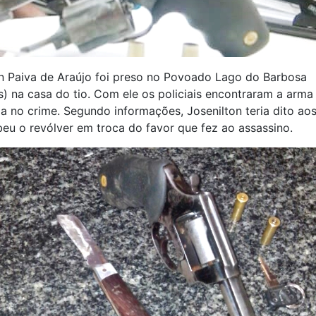
n Paiva de Araújo foi preso no Povoado Lago do Barbosa
s) na casa do tio. Com ele os policiais encontraram a arma 
a no crime. Segundo informações, Josenilton teria dito aos 
eu o revólver em troca do favor que fez ao assassino.