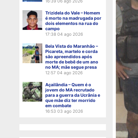
16:39
06 ago 2026
Trizidela do Vale – Homem
é morto na madrugada por
dois elementos na rua do
campo
17:38
04 ago 2026
Bela Vista do Maranhão –
Picareta, martelo e corda
são apreendidos após
morte de bebê de um ano
no MA; mãe segue presa
12:57
04 ago 2026
Açailândia – Quem é o
jovem do MA recrutado
para a guerra da Ucrânia e
que mãe diz ter morrido
em combate
16:53
03 ago 2026