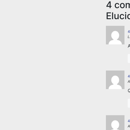
4 co
Eluci
4
L
A
4
A
Q
4
A