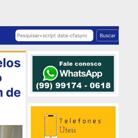
Skip to content
Pesquisar
Buscar
elos
o
m de