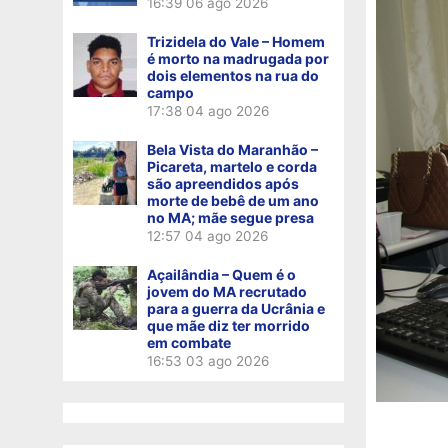
16:39
06 ago 2026
Trizidela do Vale – Homem
é morto na madrugada por
dois elementos na rua do
campo
17:38
04 ago 2026
Bela Vista do Maranhão –
Picareta, martelo e corda
são apreendidos após
morte de bebê de um ano
no MA; mãe segue presa
12:57
04 ago 2026
Açailândia – Quem é o
jovem do MA recrutado
para a guerra da Ucrânia e
que mãe diz ter morrido
em combate
16:53
03 ago 2026