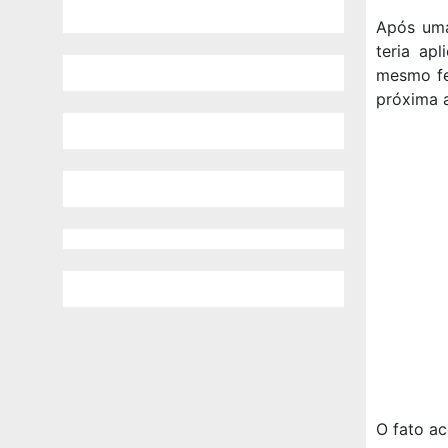
Após uma
teria ap
mesmo fe
próxima 
O fato a