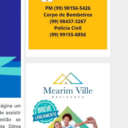
 página um
e assistir
estão se
te Dilma