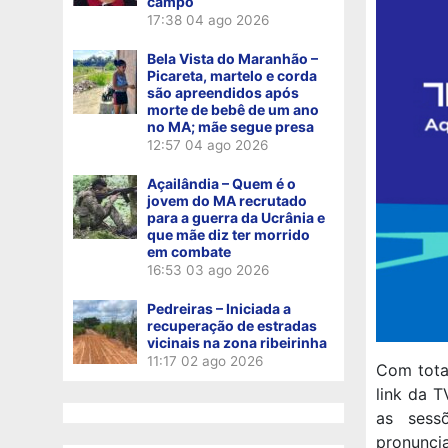
campo
17:38
04 ago 2026
Bela Vista do Maranhão –
Picareta, martelo e corda
são apreendidos após
morte de bebê de um ano
no MA; mãe segue presa
12:57
04 ago 2026
Açailândia – Quem é o
jovem do MA recrutado
para a guerra da Ucrânia e
que mãe diz ter morrido
em combate
16:53
03 ago 2026
Pedreiras – Iniciada a
recuperação de estradas
vicinais na zona ribeirinha
11:17
02 ago 2026
Com total
link da T
as sess
pronunc