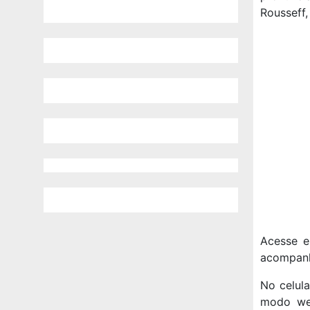
Rousseff,
Acesse e 
acompanh
No celula
modo web