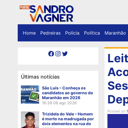
Home
Pedreiras
Polícia
Política
Maranhão
Facebook
Instagram
Twitter
Lei
Aco
Últimas notícias
Ses
São Luís – Conheça os
candidatos ao governo do
Dep
Maranhão em 2026
16:39
06 ago 2026
Posted on
1
Trizidela do Vale – Homem
é morto na madrugada por
dois elementos na rua do