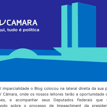
 imparcialidade o Blog colocou na lateral direita da sua
V Câmara, onde os nossos leitores terão a oportunidade d
ões, e acompanhar seus Deputados Federais que 
iando sobre o processo de Impeachment da presiden