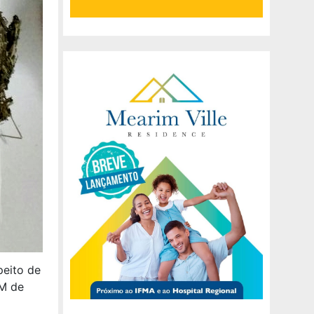
peito de
PM de