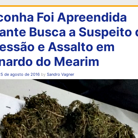
onha Foi Apreendida
ante Busca a Suspeito 
essão e Assalto em
nardo do Mearim
25 de agosto de 2016
by
Sandro Vagner