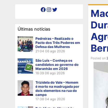
Facebook
Instagram
Twitter
Mac
Dur
Últimas notícias
Agr
Pedreiras – Realizado o
Pacto dos Três Poderes em
Ber
Defesa das Mulheres
21:04
06 ago 2026
Posted on
São Luís – Conheça os
candidatos ao governo do
Maranhão em 2026
16:39
06 ago 2026
Trizidela do Vale – Homem
é morto na madrugada por
dois elementos na rua do
campo
17:38
04 ago 2026