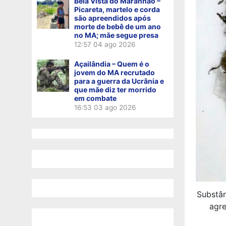
Bela Vista do Maranhão –
Picareta, martelo e corda
são apreendidos após
morte de bebê de um ano
no MA; mãe segue presa
12:57
04 ago 2026
Açailândia – Quem é o
jovem do MA recrutado
para a guerra da Ucrânia e
que mãe diz ter morrido
em combate
16:53
03 ago 2026
Substân
agre