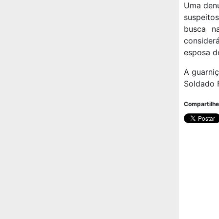
Uma denú
suspeito
busca n
consider
esposa do
A guarniç
Soldado 
Compartilhe