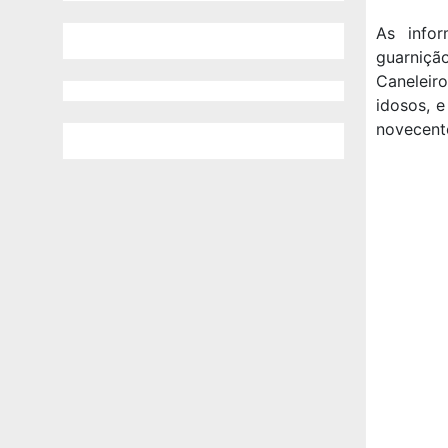
As info
guarniçã
Caneleiro
idosos, e
novecento