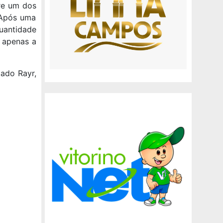
re um dos
 Após uma
antidade
 apenas a
dado Rayr,