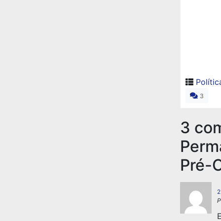
Polític
3
3 co
Perma
Pré-C
2
P
E