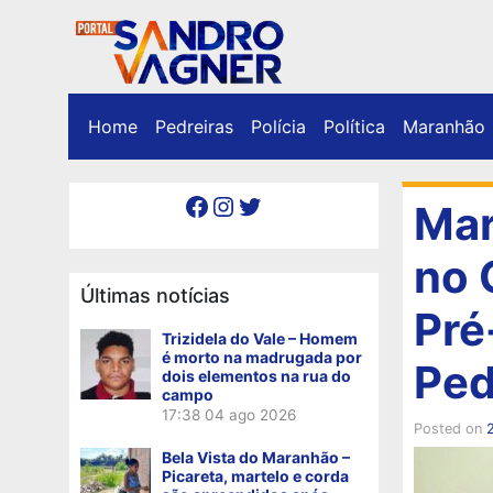
Home
Pedreiras
Polícia
Política
Maranhão
Facebook
Instagram
Twitter
Mar
no 
Últimas notícias
Pré
Trizidela do Vale – Homem
é morto na madrugada por
Ped
dois elementos na rua do
campo
17:38
04 ago 2026
Posted on
Bela Vista do Maranhão –
Picareta, martelo e corda