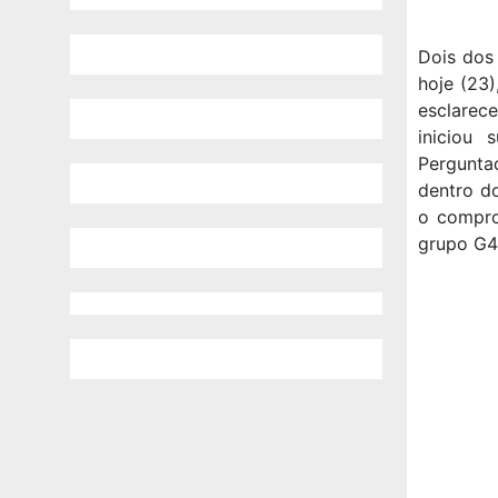
Dois dos
hoje (23
esclarec
iniciou 
Pergunta
dentro do
o compro
grupo G4