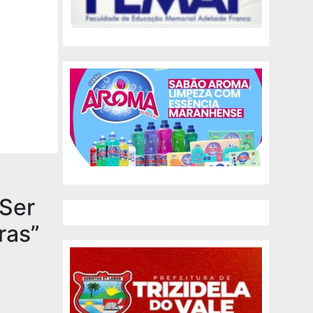
Ser
ras
”