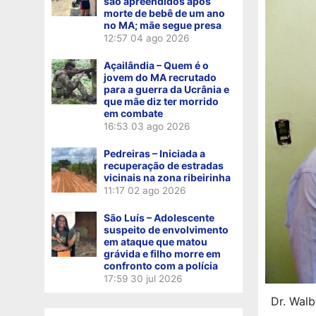
são apreendidos após
morte de bebê de um ano
no MA; mãe segue presa
12:57
04 ago 2026
Açailândia – Quem é o
jovem do MA recrutado
para a guerra da Ucrânia e
que mãe diz ter morrido
em combate
16:53
03 ago 2026
Pedreiras – Iniciada a
recuperação de estradas
vicinais na zona ribeirinha
11:17
02 ago 2026
São Luís – Adolescente
suspeito de envolvimento
em ataque que matou
grávida e filho morre em
confronto com a polícia
17:59
30 jul 2026
Dr. Walb