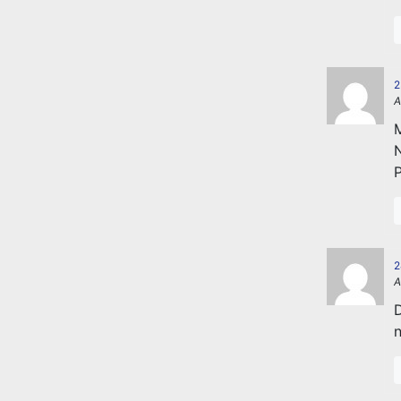
2
A
2
A
D
n