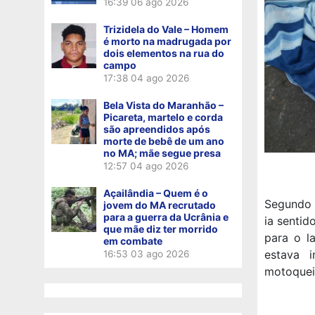
16:39
06 ago 2026
Trizidela do Vale – Homem
é morto na madrugada por
dois elementos na rua do
campo
17:38
04 ago 2026
Bela Vista do Maranhão –
Picareta, martelo e corda
são apreendidos após
morte de bebê de um ano
no MA; mãe segue presa
12:57
04 ago 2026
Açailândia – Quem é o
Segundo 
jovem do MA recrutado
para a guerra da Ucrânia e
ia sentid
que mãe diz ter morrido
para o la
em combate
estava 
16:53
03 ago 2026
motoqueir