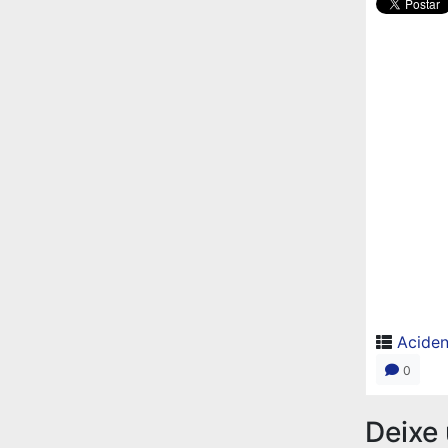
Aciden
0
Deixe