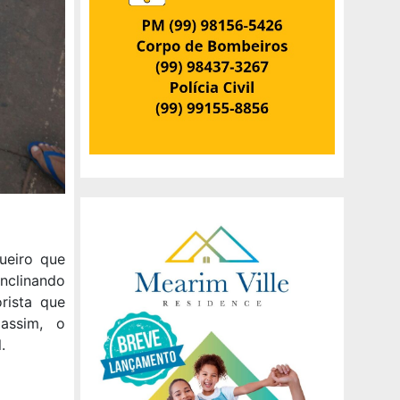
ueiro que
inclinando
orista que
assim, o
.