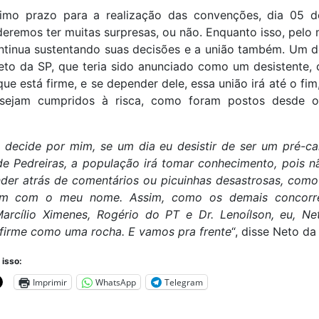
timo prazo para a realização das convenções, dia 05 d
eremos ter muitas surpresas, ou não. Enquanto isso, pel
ntinua sustentando suas decisões e a união também. Um 
eto da SP, que teria sido anunciado como um desistente, 
que está firme, e se depender dele, essa união irá até o fim
sejam cumpridos à risca, como foram postos desde o
decide por mim, se um dia eu desistir de ser um pré-ca
de Pedreiras, a população irá tomar conhecimento, pois 
der atrás de comentários ou picuinhas desastrosas, como
am com o meu nome. Assim, como os demais concorre
Marcílio Ximenes, Rogério do PT e Dr. Lenoílson, eu, Ne
 firme como uma rocha. E vamos pra frente
“, disse Neto da
 isso:
Imprimir
WhatsApp
Telegram