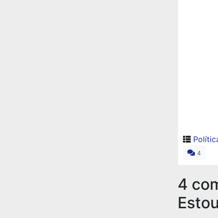
Polític
4
4 co
Estou