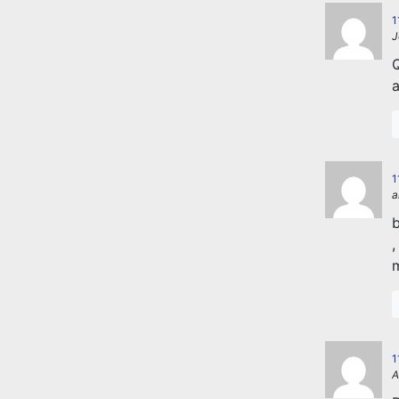
1
J
Q
a
1
a
b
,
m
1
A