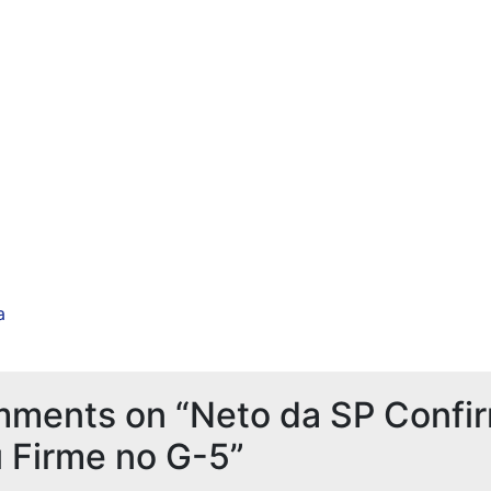
a
mments on “
Neto da SP Confi
 Firme no G-5
”