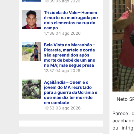
16:39
06 ago 2026
Trizidela do Vale – Homem
é morto na madrugada por
dois elementos na rua do
campo
17:38
04 ago 2026
Bela Vista do Maranhão –
Picareta, martelo e corda
são apreendidos após
morte de bebê de um ano
no MA; mãe segue presa
12:57
04 ago 2026
Açailândia – Quem é o
jovem do MA recrutado
para a guerra da Ucrânia e
que mãe diz ter morrido
Neto SP
em combate
16:53
03 ago 2026
Parece 
acanhado
ou intri