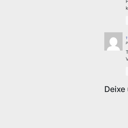
P
1
P
T
Deixe