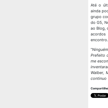
Até o úl
ainda pod
grupo co
do G5, N
ao Blog, 
acordos 
encontro.
“
Ninguém 
Prefeito 
me escon
inventar
Walber, 
continuo
Compartilhe