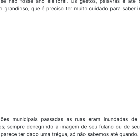
 se não fosse ano eleitoral. Os gestos, palavras e até 
o grandioso, que é preciso ter muito cuidado para saber i
ções municipais passadas as ruas eram inundadas de 
vos; sempre denegrindo a imagem de seu fulano ou de seu 
 parece ter dado uma trégua, só não sabemos até quando.