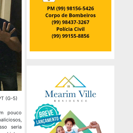
PT (G-5)
um pouco
liciosos,
sso seria