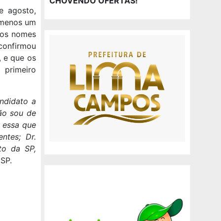
CHOVENDO OFERTAS!
e agosto,
o menos um
dos nomes
confirmou
, e que os
 primeiro
ndidato a
não sou de
 essa que
ntes; Dr.
to da SP,
 SP.