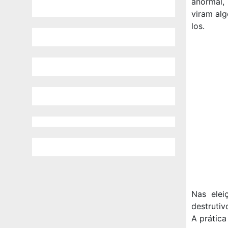
anormal,
viram alg
los.
Nas elei
destruti
A prática