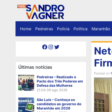
Home
Pedreiras
Polícia
Política
Maranhão
Facebook
Instagram
Twitter
Net
Fir
Últimas notícias
Posted on
Pedreiras – Realizado o
Pacto dos Três Poderes em
Defesa das Mulheres
21:04
06 ago 2026
São Luís – Conheça os
candidatos ao governo do
Maranhão em 2026