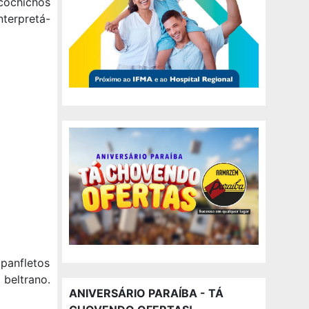
cochichos
nterpretá-
panfletos
beltrano.
ANIVERSÁRIO PARAÍBA - TÁ