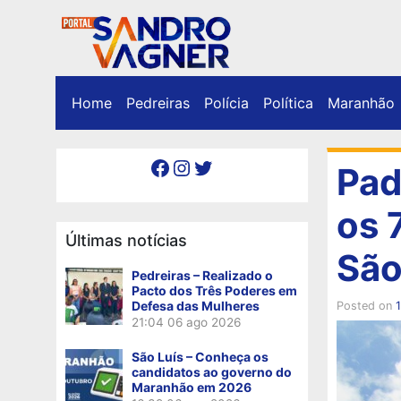
Home
Pedreiras
Polícia
Política
Maranhão
Facebook
Instagram
Twitter
Pad
os 
Últimas notícias
São
Pedreiras – Realizado o
Pacto dos Três Poderes em
Defesa das Mulheres
Posted on
1
21:04
06 ago 2026
São Luís – Conheça os
candidatos ao governo do
Maranhão em 2026