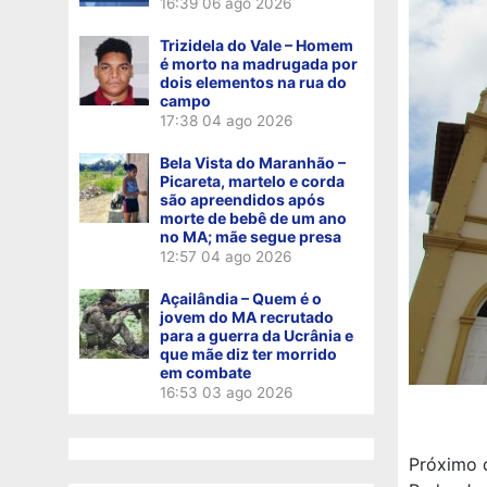
16:39
06 ago 2026
Trizidela do Vale – Homem
é morto na madrugada por
dois elementos na rua do
campo
17:38
04 ago 2026
Bela Vista do Maranhão –
Picareta, martelo e corda
são apreendidos após
morte de bebê de um ano
no MA; mãe segue presa
12:57
04 ago 2026
Açailândia – Quem é o
jovem do MA recrutado
para a guerra da Ucrânia e
que mãe diz ter morrido
em combate
16:53
03 ago 2026
Próximo d