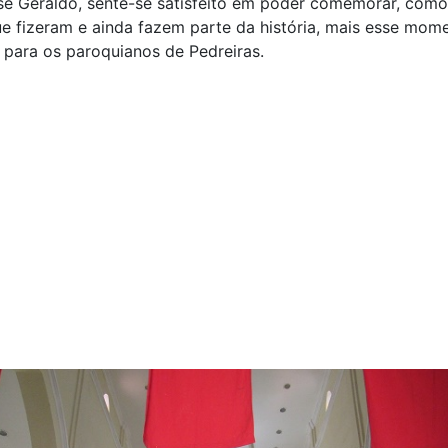
sé Geraldo, sente-se satisfeito em poder comemorar, com
e fizeram e ainda fazem parte da história, mais esse mom
para os paroquianos de Pedreiras.