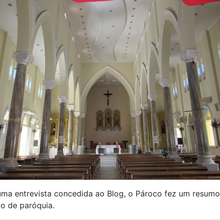
uma entrevista concedida ao Blog, o Pároco fez um resumo
do de paróquia.