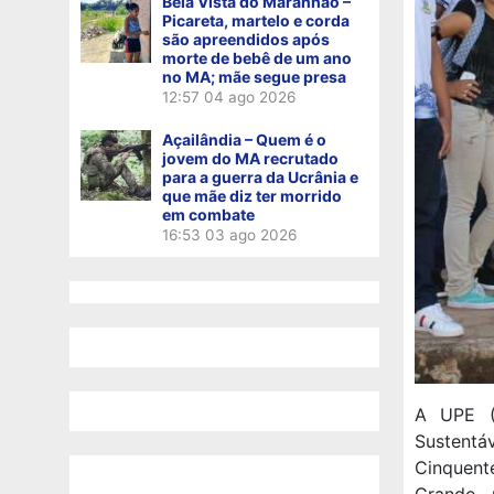
Bela Vista do Maranhão –
Picareta, martelo e corda
são apreendidos após
morte de bebê de um ano
no MA; mãe segue presa
12:57
04 ago 2026
Açailândia – Quem é o
jovem do MA recrutado
para a guerra da Ucrânia e
que mãe diz ter morrido
em combate
16:53
03 ago 2026
A UPE (U
Sustentá
Cinquent
Grande, 