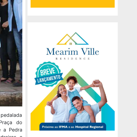
 pedalada
 Praça do
é a Pedra
dreiras e