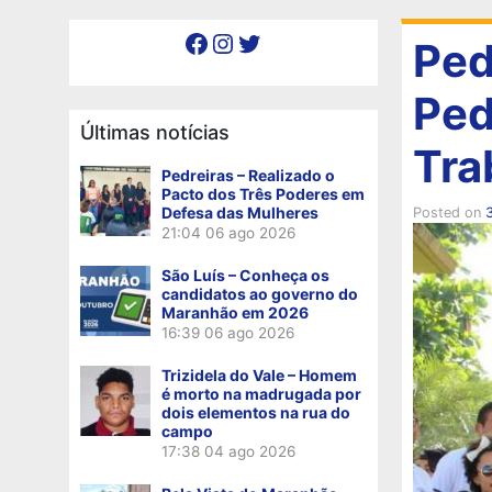
Facebook
Instagram
Twitter
Ped
Ped
Últimas notícias
Tra
Pedreiras – Realizado o
Pacto dos Três Poderes em
Defesa das Mulheres
Posted on
3
21:04
06 ago 2026
São Luís – Conheça os
candidatos ao governo do
Maranhão em 2026
16:39
06 ago 2026
Trizidela do Vale – Homem
é morto na madrugada por
dois elementos na rua do
campo
17:38
04 ago 2026