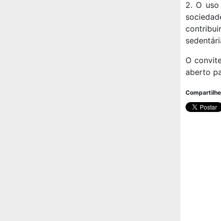
2. O uso
sociedade
contribu
sedentári
O convit
aberto pa
Compartilhe