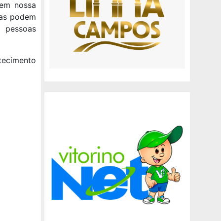
 em nossa
etas podem
e pessoas
tecimento