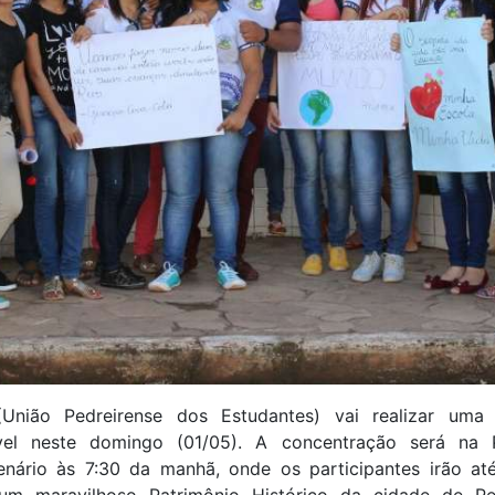
nião Pedreirense dos Estudantes) vai realizar uma
vel neste domingo (01/05). A concentração será na
enário às 7:30 da manhã, onde os participantes irão at
um maravilhoso Patrimônio Histórico da cidade de Pe