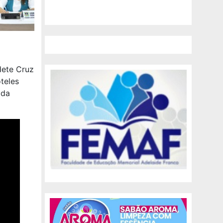
dete Cruz
teles
 da