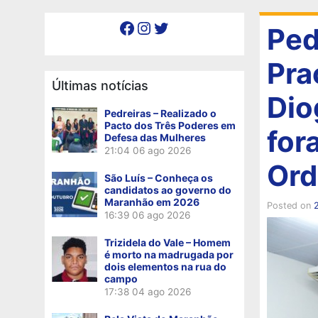
Facebook
Instagram
Twitter
Ped
Pra
Últimas notícias
Dio
Pedreiras – Realizado o
Pacto dos Três Poderes em
for
Defesa das Mulheres
21:04
06 ago 2026
Ord
São Luís – Conheça os
candidatos ao governo do
Maranhão em 2026
Posted on
16:39
06 ago 2026
Trizidela do Vale – Homem
é morto na madrugada por
dois elementos na rua do
campo
17:38
04 ago 2026