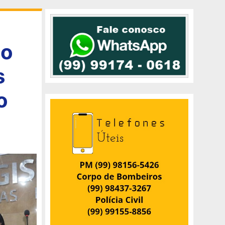
do
s
o