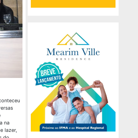
conteceu
versas
e
a na
e lazer,
s do