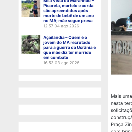
Bela Vista do Maranhão –
Picareta, martelo e corda
são apreendidos após
morte de bebê de um ano
no MA; mãe segue presa
12:57
04 ago 2026
Açailândia – Quem é o
jovem do MA recrutado
para a guerra da Ucrânia e
que mãe diz ter morrido
em combate
16:53
03 ago 2026
Mais uma
nesta ter
solicitaç
construçã
Praça Zin
com brin