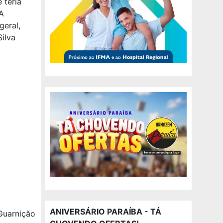
 teria
A
geral,
ilva
ANIVERSÁRIO PARAÍBA - TÁ
 Guarnição