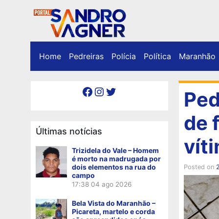
Home
Pedreiras
Polícia
Política
Maranhão
Facebook
Instagram
Twitter
Ped
de 
Últimas notícias
vít
Trizidela do Vale – Homem
é morto na madrugada por
dois elementos na rua do
Posted on
2
campo
17:38
04 ago 2026
Bela Vista do Maranhão –
Picareta, martelo e corda