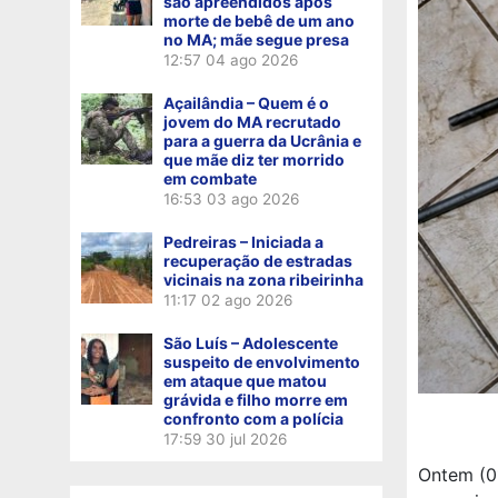
são apreendidos após
morte de bebê de um ano
no MA; mãe segue presa
12:57
04 ago 2026
Açailândia – Quem é o
jovem do MA recrutado
para a guerra da Ucrânia e
que mãe diz ter morrido
em combate
16:53
03 ago 2026
Pedreiras – Iniciada a
recuperação de estradas
vicinais na zona ribeirinha
11:17
02 ago 2026
São Luís – Adolescente
suspeito de envolvimento
em ataque que matou
grávida e filho morre em
confronto com a polícia
17:59
30 jul 2026
Ontem (01