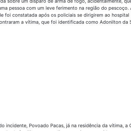
a sobre um disparo de arma de fogo, acidentalmente, que
uma pessoa com um leve ferimento na região do pescoço. 
e foi constatada após os policiais se dirigirem ao hospital 
ntraram a vítima, que foi identificada como Adonilton da S
do incidente, Povoado Pacas, já na residência da vítima, a