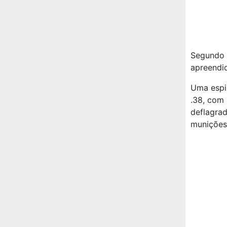
Segundo o
apreendi
Uma espin
.38, com
deflagrad
munições 