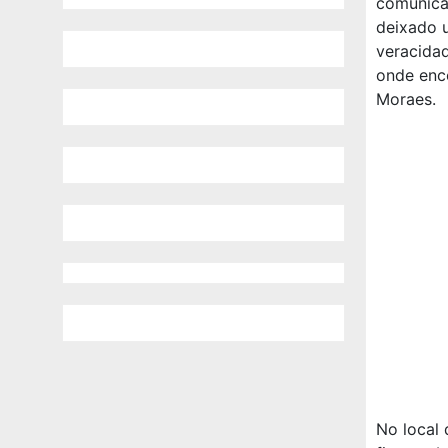
comunicad
deixado 
veracidad
onde enco
Moraes.
No local 