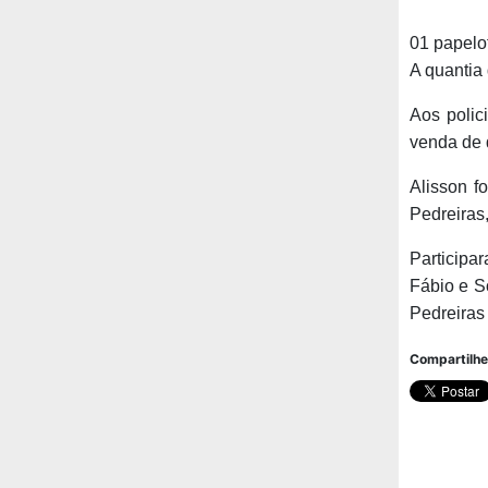
01 papelo
A quantia
Aos polic
venda de 
Alisson f
Pedreiras,
Participa
Fábio e S
Pedreiras
Compartilhe