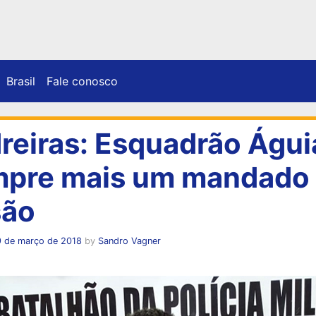
Brasil
Fale conosco
reiras: Esquadrão Águi
pre mais um mandado
são
9 de março de 2018
by
Sandro Vagner