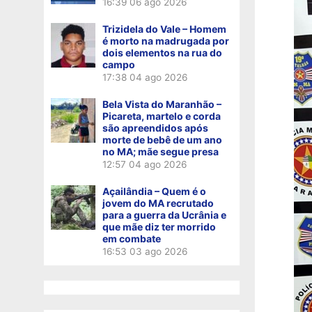
16:39
06 ago 2026
Trizidela do Vale – Homem
é morto na madrugada por
dois elementos na rua do
campo
17:38
04 ago 2026
Bela Vista do Maranhão –
Picareta, martelo e corda
são apreendidos após
morte de bebê de um ano
no MA; mãe segue presa
12:57
04 ago 2026
Açailândia – Quem é o
jovem do MA recrutado
para a guerra da Ucrânia e
que mãe diz ter morrido
em combate
16:53
03 ago 2026