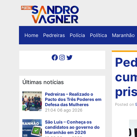
Home
Pedreiras
Polícia
Política
Maranhão
Facebook
Instagram
Twitter
Ped
cum
Últimas notícias
pri
Pedreiras – Realizado o
Pacto dos Três Poderes em
Defesa das Mulheres
Posted on
21:04
06 ago 2026
São Luís – Conheça os
candidatos ao governo do
Maranhão em 2026