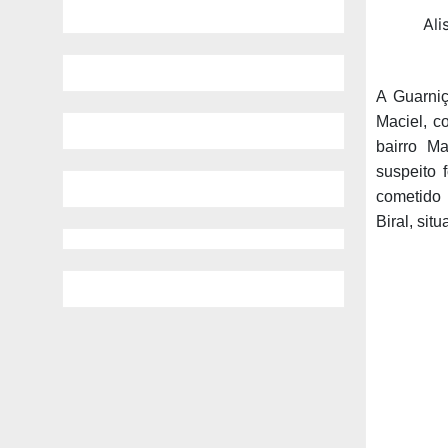
Ali
A Guarniç
Maciel, c
bairro Ma
suspeito 
cometido 
Biral, si