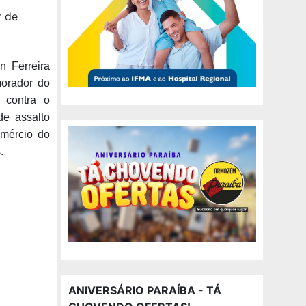
r de
n Ferreira
morador do
, contra o
de assalto
omércio do
.
ANIVERSÁRIO PARAÍBA - TÁ