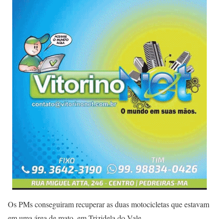
Os PMs conseguiram recuperar as duas motocicletas que estavam
em uma área de mato, em Trizidela do Vale.