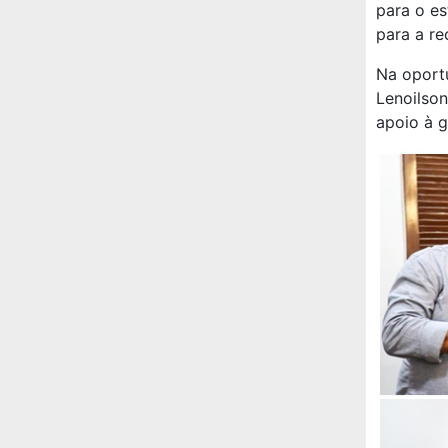
para o e
para a re
Na oportu
Lenoilson
apoio à g