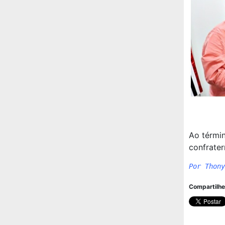
Ao términ
confrate
Por Thony
Compartilhe