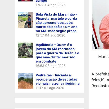
campo
17:38
04 ago 2026
Bela Vista do Maranhão –
Picareta, martelo e corda
são apreendidos após
morte de bebê de um ano
no MA; mãe segue presa
12:57
04 ago 2026
Açailândia – Quem é o
jovem do MA recrutado
para a guerra da Ucrânia e
Marco
que mãe diz ter morrido
em combate
16:53
03 ago 2026
A prefeit
Pedreiras – Iniciada a
recuperação de estradas
feira,19,
vicinais na zona ribeirinha
Reconstru
11:17
02 ago 2026