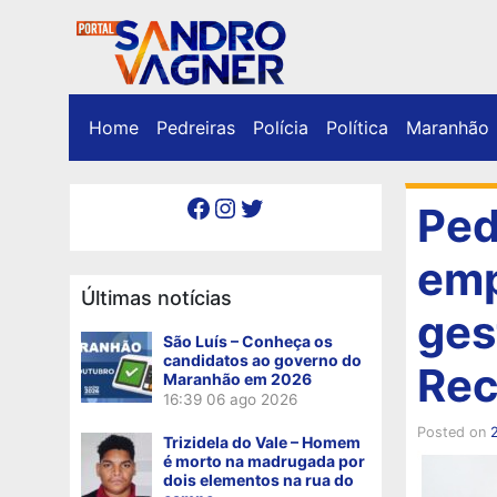
Home
Pedreiras
Polícia
Política
Maranhão
Facebook
Instagram
Twitter
Ped
emp
Últimas notícias
ges
São Luís – Conheça os
candidatos ao governo do
Rec
Maranhão em 2026
16:39
06 ago 2026
Posted on
Trizidela do Vale – Homem
é morto na madrugada por
dois elementos na rua do