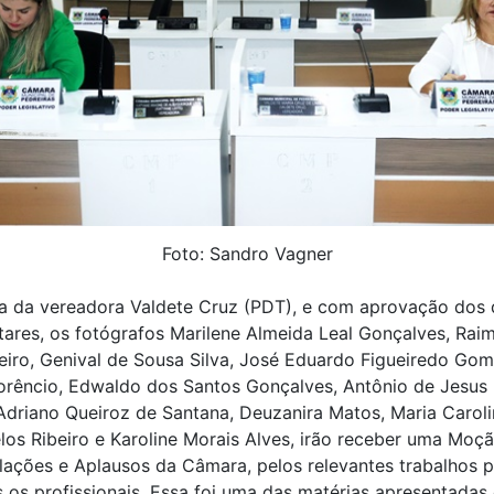
Foto: Sandro Vagner
ia da vereadora Valdete Cruz (PDT), e com aprovação dos
ares, os fotógrafos Marilene Almeida Leal Gonçalves, Rai
eiro, Genival de Sousa Silva, José Eduardo Figueiredo Gom
orêncio, Edwaldo dos Santos Gonçalves, Antônio de Jesus
driano Queiroz de Santana, Deuzanira Matos, Maria Caroli
os Ribeiro e Karoline Morais Alves, irão receber uma Moç
ações e Aplausos da Câmara, pelos relevantes trabalhos 
 os profissionais. Essa foi uma das matérias apresentadas