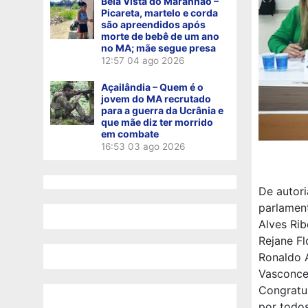
Bela Vista do Maranhão –
Picareta, martelo e corda
são apreendidos após
morte de bebê de um ano
no MA; mãe segue presa
12:57
04 ago 2026
Açailândia – Quem é o
jovem do MA recrutado
para a guerra da Ucrânia e
que mãe diz ter morrido
em combate
16:53
03 ago 2026
De autor
parlament
Alves Rib
Rejane Fl
Ronaldo A
Vasconcel
Congratul
por todos