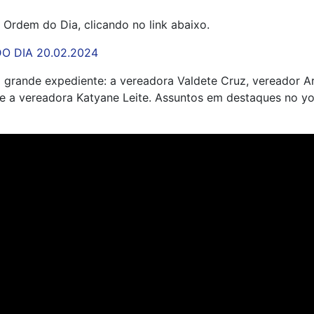
 Ordem do Dia, clicando no link abaixo.
O DIA 20.02.2024
grande expediente: a vereadora Valdete Cruz, vereador Ar
e a vereadora Katyane Leite. Assuntos em destaques no y