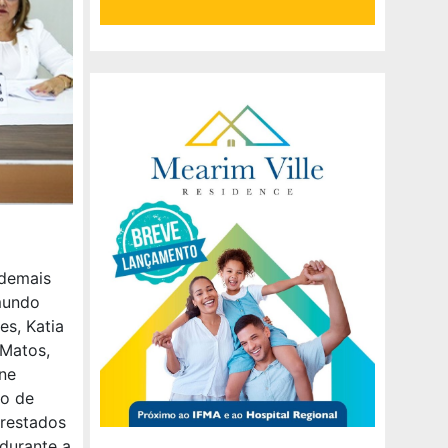
 demais
mundo
es, Katia
 Matos,
ne
ão de
prestados
 durante a