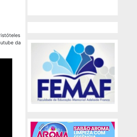
istóteles
outube da