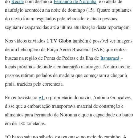
do
Recife
com destino a
Fernando de Noronha
, e o alerta de
naufrágio aconteceu na noite de domingo (15). Quatro tripulantes
do navio foram resgatados pelo rebocador e cinco pessoas
seguiam desaparecidas até a última atualização desta reportagem.
TV Globo
Nos vídeos enviados à
também é possível ver imagens
de um helicóptero da Força Aérea Brasileira (FAB) que realiza
buscas na região de Ponta de Pedras e da Ilha de
Itamaracá
–
locais próximos de onde a embarcação naufragou. Noutro trecho,
pessoas retiram pedados de madeira que começaram a chegar à
praia, trazidos pela correnteza.
Em entrevista ao
g1
, o proprietário do navio, Antônio Gonçalves,
disse que a embarcação transportava material de construção e
alimentos para Fernando de Noronha e que a capacidade do barco
era de 180 toneladas.
“O barco saiu no sábado, estava quase no meio do caminho. A