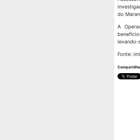
investiga
do Maran
A Opera
benefício
levando-
Fonte: im
Compartilhe