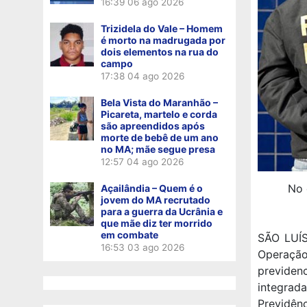
16:39
06 ago 2026
Trizidela do Vale – Homem
é morto na madrugada por
dois elementos na rua do
campo
17:38
04 ago 2026
Bela Vista do Maranhão –
Picareta, martelo e corda
são apreendidos após
morte de bebê de um ano
no MA; mãe segue presa
12:57
04 ago 2026
No 
Açailândia – Quem é o
jovem do MA recrutado
para a guerra da Ucrânia e
que mãe diz ter morrido
em combate
SÃO LUÍS 
16:53
03 ago 2026
Operaçã
previdenc
integrad
Previdênc