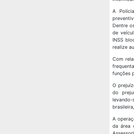
A Políci
preventi
Dentre o
de veícu
INSS blo
realize a
Com rela
frequent
funções p
O prejuíz
do preju
levando-
brasileir
A operaçã
da área 
Assessor