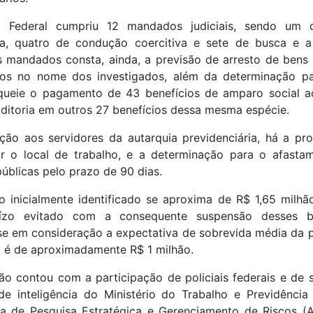
a Federal cumpriu 12 mandados judiciais, sendo um 
va, quatro de condução coercitiva e sete de busca e a
s mandados consta, ainda, a previsão de arresto de bens 
los no nome dos investigados, além da determinação p
queie o pagamento de 43 benefícios de amparo social a
uditoria em outros 27 benefícios dessa mesma espécie.
ção aos servidores da autarquia previdenciária, há a pro
ar o local de trabalho, e a determinação para o afasta
úblicas pelo prazo de 90 dias.
o inicialmente identificado se aproxima de R$ 1,65 milhã
ízo evitado com a consequente suspensão desses be
se em consideração a expectativa de sobrevida média da 
a, é de aproximadamente R$ 1 milhão.
o contou com a participação de policiais federais e de 
de inteligência do Ministério do Trabalho e Previdência 
ia de Pesquisa Estratégica e Gerenciamento de Riscos (