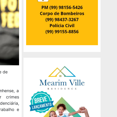
e de
anhense, a
r crimes
denciária,
rabalho e