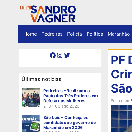
Home
Pedreiras
Polícia
Política
Maranhão
Facebook
Instagram
Twitter
PF 
Cri
Últimas notícias
São
Pedreiras – Realizado o
Pacto dos Três Poderes em
Defesa das Mulheres
Posted on
21:04
06 ago 2026
São Luís – Conheça os
candidatos ao governo do
Maranhão em 2026