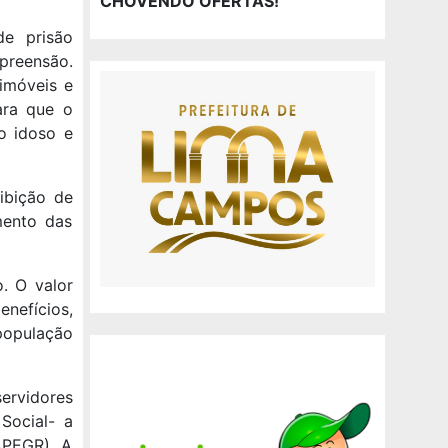
CHOVENDO OFERTAS!
de prisão
preensão.
imóveis e
ara que o
o idoso e
ibição de
mento das
o. O valor
nefícios,
população
servidores
Social- a
APEGR). A