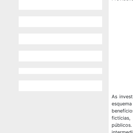
As inves
esquema 
benefício
fictícia
públicos.
intermedi