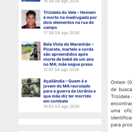
16:39
06 ago 2026
Trizidela do Vale – Homem
é morto na madrugada por
dois elementos na rua do
campo
17:38
04 ago 2026
Bela Vista do Maranhão –
Picareta, martelo e corda
são apreendidos após
morte de bebê de um ano
no MA; mãe segue presa
12:57
04 ago 2026
Açailândia – Quem é o
Ontem (06
jovem do MA recrutado
de busca
para a guerra da Ucrânia e
que mãe diz ter morrido
Trizidel
em combate
encontra
16:53
03 ago 2026
uma ofi
identific
para pros