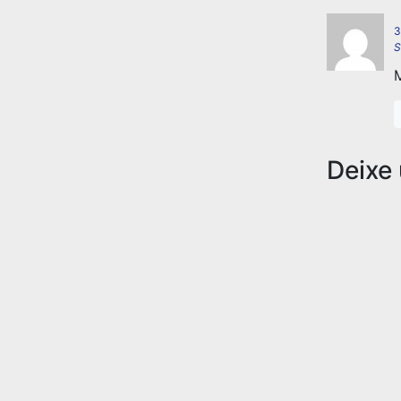
3
S
M
Deixe