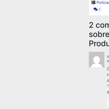
Polícia
2
2 co
sobre
Produ
8
A
C
r
o
“
d