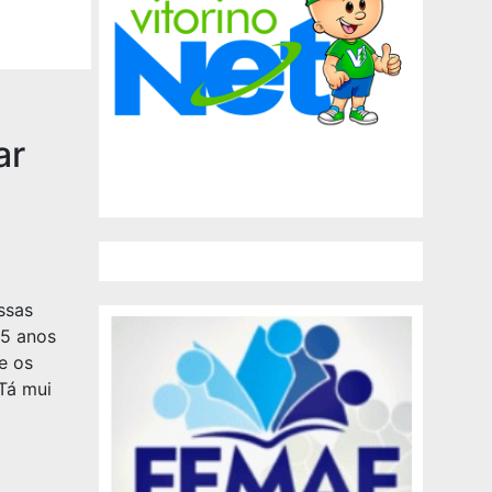
ar
ssas
15 anos
e os
 Tá mui