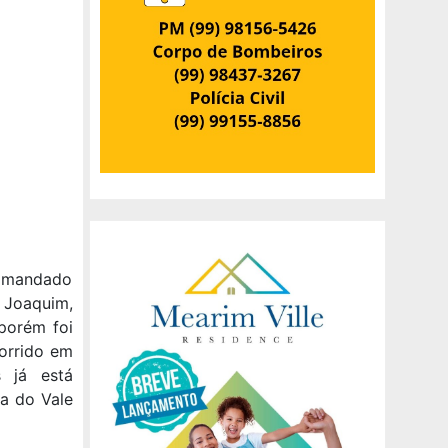
iu mandado
 Joaquim,
porém foi
orrido em
 já está
la do Vale