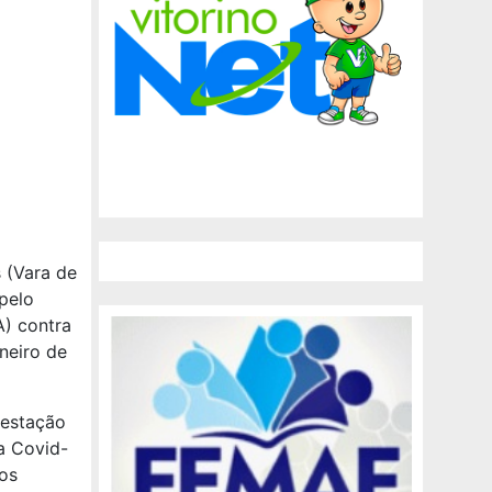
 (Vara de
 pelo
A) contra
neiro de
restação
a Covid-
os