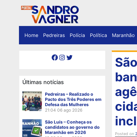
Home
Pedreiras
Polícia
Política
Maranhão
Facebook
Instagram
Twitter
São
ban
Últimas notícias
agê
Pedreiras – Realizado o
Pacto dos Três Poderes em
cid
Defesa das Mulheres
21:04
06 ago 2026
inc
São Luís – Conheça os
candidatos ao governo do
Maranhão em 2026
Posted on
2