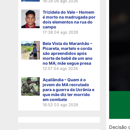
16:39
06 ago 2026
Trizidela do Vale – Homem
é morto na madrugada por
dois elementos na rua do
campo
17:38
04 ago 2026
Bela Vista do Maranhão –
Picareta, martelo e corda
são apreendidos após
morte de bebê de um ano
no MA; mãe segue presa
12:57
04 ago 2026
Açailândia – Quem é o
jovem do MA recrutado
para a guerra da Ucrânia e
que mãe diz ter morrido
em combate
16:53
03 ago 2026
Decisão 