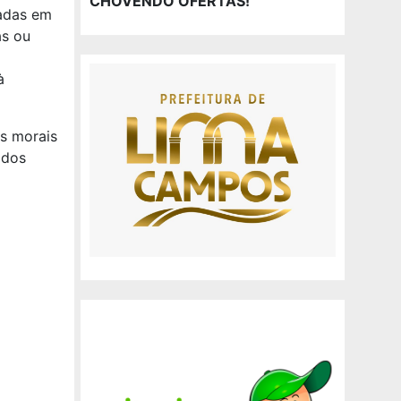
CHOVENDO OFERTAS!
madas em
as ou
à
s morais
 dos