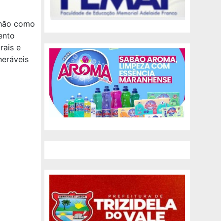
nhão como
ento
rais e
neráveis