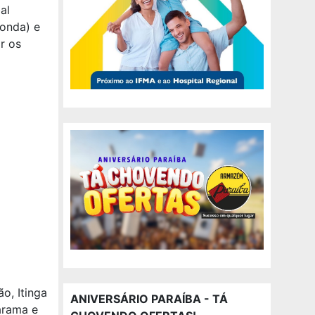
al
donda) e
r os
, Itinga
ANIVERSÁRIO PARAÍBA - TÁ
arama e