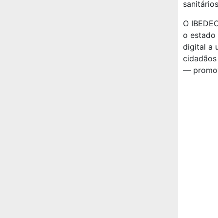
sanitário
O IBEDEC
o estado
digital a
cidadãos 
— promove