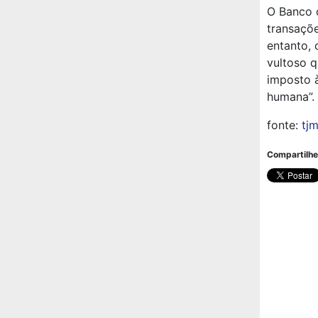
O Banco d
transaçõe
entanto, 
vultoso q
imposto à
humana”.
fonte:
tjm
Compartilhe