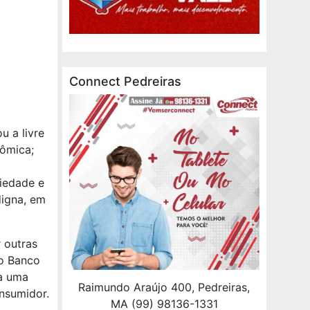
Connect Pedreiras
u a livre
nômica;
riedade e
digna, em
 outras
 o Banco
ra uma
Raimundo Araújo 400, Pedreiras,
nsumidor.
MA (99) 98136-1331