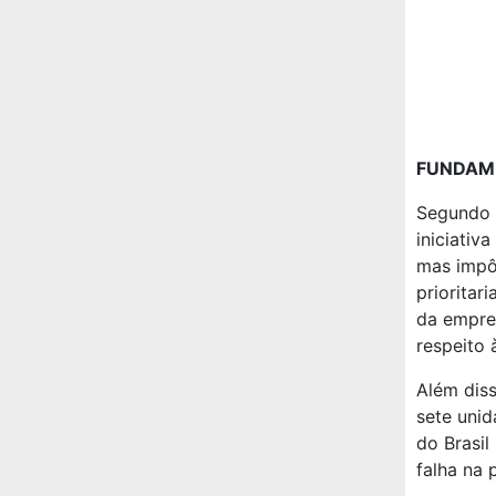
FUNDAME
Segundo a
iniciativ
mas impô
prioritar
da empres
respeito à
Além diss
sete unid
do Brasil
falha na