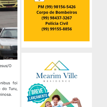
Jesus/O
ibus foi
 do Turu,
minosa.