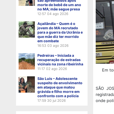
são apreendidos após
morte de bebê de um ano
no MA; mãe segue presa
12:57
04 ago 2026
Açailândia – Quem é o
jovem do MA recrutado
para a guerra da Ucrânia e
que mãe diz ter morrido
em combate
16:53
03 ago 2026
Pedreiras – Iniciada a
recuperação de estradas
vicinais na zona ribeirinha
11:17
02 ago 2026
Em tor
São Luís – Adolescente
suspeito de envolvimento
em ataque que matou
SÃO JOS
grávida e filho morre em
registra
confronto com a polícia
onde poli
17:59
30 jul 2026