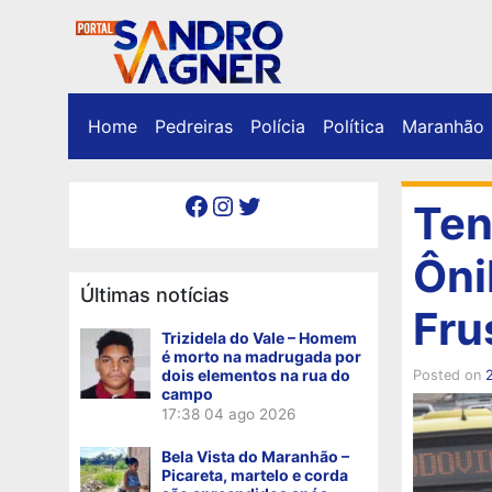
Home
Pedreiras
Polícia
Política
Maranhão
Facebook
Instagram
Twitter
Ten
Ôni
Últimas notícias
Fru
Trizidela do Vale – Homem
é morto na madrugada por
dois elementos na rua do
Posted on
campo
17:38
04 ago 2026
Bela Vista do Maranhão –
Picareta, martelo e corda