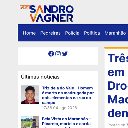
Home
Pedreiras
Polícia
Política
Maranhão
Facebook
Instagram
Twitter
Trê
em 
Últimas notícias
Dro
Trizidela do Vale – Homem
é morto na madrugada por
Mac
dois elementos na rua do
campo
17:38
04 ago 2026
den
Bela Vista do Maranhão –
Picareta, martelo e corda
Posted on
7