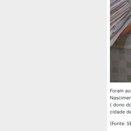
Foram aut
Nasciment
( dono do
cidade de
(Fonte: 