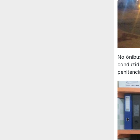
No ônibu
conduzido
penitenci