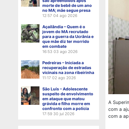
são apreendidos após
morte de bebê de um ano
no MA; mãe segue presa
12:57
04 ago 2026
Açailândia – Quem é o
jovem do MA recrutado
para a guerra da Ucrânia e
que mãe diz ter morrido
em combate
16:53
03 ago 2026
Pedreiras – Iniciada a
recuperação de estradas
vicinais na zona ribeirinha
11:17
02 ago 2026
São Luís – Adolescente
suspeito de envolvimento
em ataque que matou
A Superi
grávida e filho morre em
confronto com a polícia
com a aju
17:59
30 jul 2026
com a ap