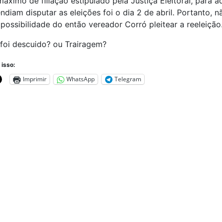
áximo de filiação estipulado pela Justiça Eleitoral, para a
ndiam disputar as eleições foi o dia 2 de abril. Portanto, n
ossibilidade do então vereador Corró pleitear a reeleição
foi descuido? ou Trairagem?
 isso:
Imprimir
WhatsApp
Telegram