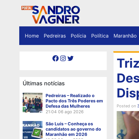
Home
Pedreiras
Polícia
Política
Maranhão
Facebook
Instagram
Twitter
Tri
Des
Últimas notícias
Dis
Pedreiras – Realizado o
Pacto dos Três Poderes em
Defesa das Mulheres
Posted on
3
21:04
06 ago 2026
São Luís – Conheça os
candidatos ao governo do
Maranhão em 2026