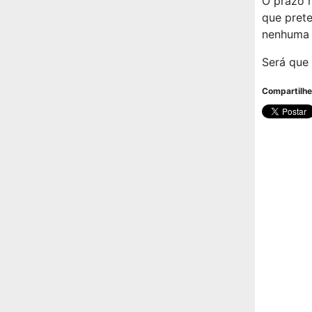
O prazo m
que prete
nenhuma p
Será que 
Compartilhe