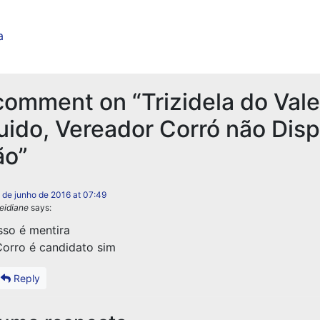
a
omment on “Trizidela do Vale
ido, Vereador Corró não Disp
ão”
 de junho de 2016 at 07:49
eidiane
says:
sso é mentira
orro é candidato sim
Reply