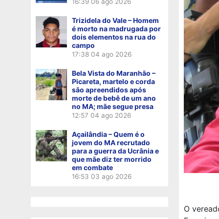
16:39
06 ago 2026
Trizidela do Vale – Homem
é morto na madrugada por
dois elementos na rua do
campo
17:38
04 ago 2026
Bela Vista do Maranhão –
Picareta, martelo e corda
são apreendidos após
morte de bebê de um ano
no MA; mãe segue presa
12:57
04 ago 2026
Açailândia – Quem é o
jovem do MA recrutado
para a guerra da Ucrânia e
que mãe diz ter morrido
em combate
16:53
03 ago 2026
O vereado