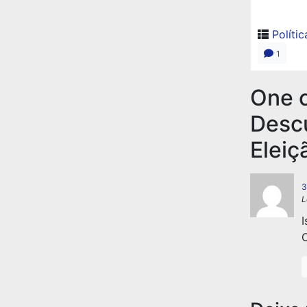
Polític
1
One c
Descu
Eleiç
3
L
I
C