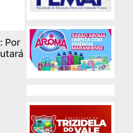
: Por
utará