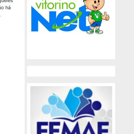
queles
ão há
.