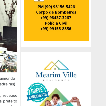
 Raimundo
edreiras)
, recebeu
a prefeito