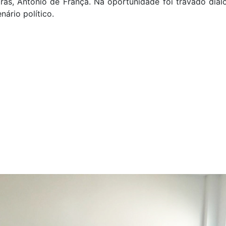
ras, Antônio de França. Na oportunidade foi travado diá
nário político.