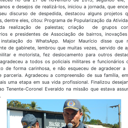
anos e desejos de realizá-los, iniciou a jornada, que ence
seu discurso de despedida, destacou alguns projetos 
s, dentre eles, citou: Programa de Popularização da Atividad
 da realização de palestas; criação de grupos com
rios e presidentes de Associação de bairros, inovaçõe
instalação do WhatsApp. Major Maurício disse que n
te de gabinete, lembrou que muitas vezes, servido de 
 militar e motorista, fez deslocamento para outros desta
radeceu a todos os policiais militares e funcionários c
to de forma carinhosa, e não esqueceu de agradecer a 
te parceria. Agradeceu a compreensão de sua família, em
ais uma etapa em sua vida profissional. Finalizou deseja
ao Tenente-Coronel Everaldo na missão que estava ass
.