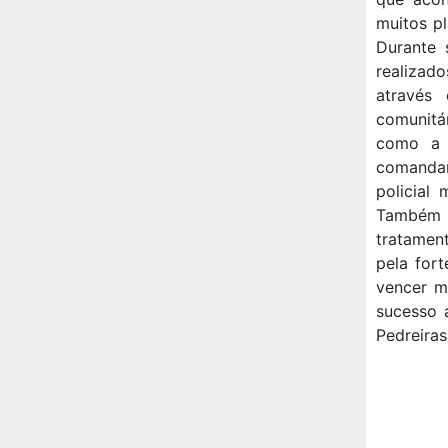
muitos pl
Durante 
realizado
através
comunitá
como a 
comandan
policial
Também ag
tratamen
pela for
vencer m
sucesso 
Pedreiras