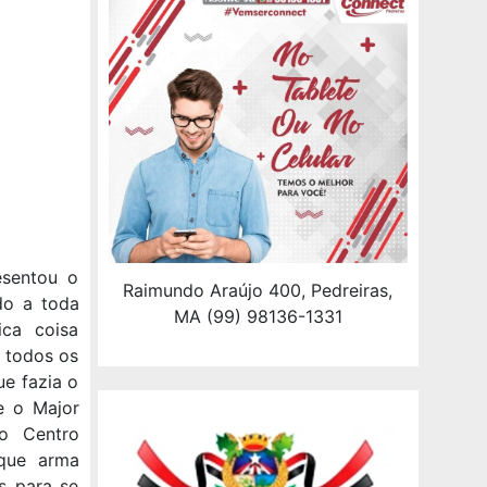
esentou o
Raimundo Araújo 400, Pedreiras,
do a toda
MA (99) 98136-1331
ca coisa
 todos os
e fazia o
e o Major
ao Centro
 que arma
s para se