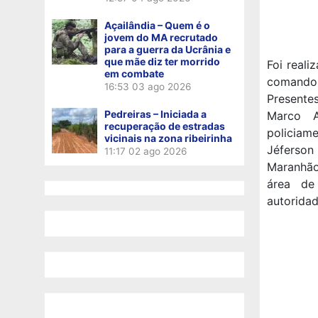
Açailândia – Quem é o
jovem do MA recrutado
para a guerra da Ucrânia e
que mãe diz ter morrido
Foi reali
em combate
comando,
16:53
03 ago 2026
Presente
Pedreiras – Iniciada a
Marco A
recuperação de estradas
policiam
vicinais na zona ribeirinha
Jéferson
11:17
02 ago 2026
Maranhão
área de
autoridad