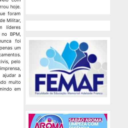
rrou hoje.
que foram
e Militar,
 líderes
s no BPM,
unca foi
apenas um
camentos.
ivis, pelo
imprensa,
 ajudar a
ndo muito
umindo em