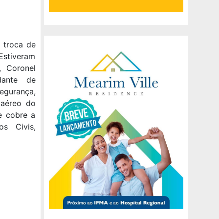
a troca de
Estiveram
, Coronel
dante de
egurança,
 aéreo do
e cobre a
s Civis,