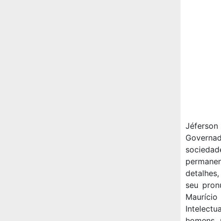
Jéferson
Governad
socieda
permanen
detalhes
seu pron
Maurício
Intelect
homens, 