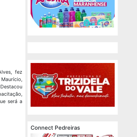
lves, fez
aurício,
 Destacou
pacitação,
que será a
Connect Pedreiras