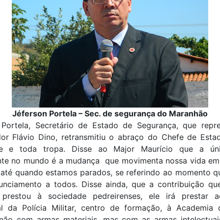
Jéferson Portela – Sec. de segurança do Maranhão
 Portela, Secretário de Estado de Segurança, que repr
or Flávio Dino, retransmitiu o abraço do Chefe de Esta
de e toda tropa. Disse ao Major Maurício que a úni
te no mundo é a mudança que movimenta nossa vida em
, até quando estamos parados, se referindo ao momento qu
unciamento a todos. Disse ainda, que a contribuição qu
 prestou à sociedade pedreirenses, ele irá prestar 
ual da Polícia Militar, centro de formação, à Academia
não com armas materiais, mas com as armas intelectuai