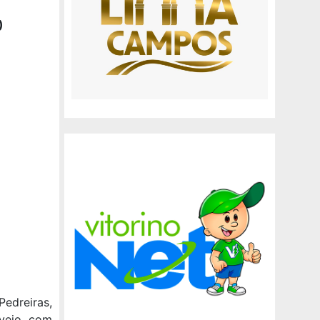
)
edreiras,
 veio com