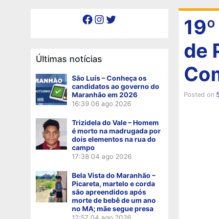
Facebook
Instagram
Twitter
19º
de 
Últimas notícias
Co
São Luís – Conheça os
candidatos ao governo do
Maranhão em 2026
Posted on
16:39
06 ago 2026
Trizidela do Vale – Homem
é morto na madrugada por
dois elementos na rua do
campo
17:38
04 ago 2026
Bela Vista do Maranhão –
Picareta, martelo e corda
são apreendidos após
morte de bebê de um ano
no MA; mãe segue presa
12:57
04 ago 2026