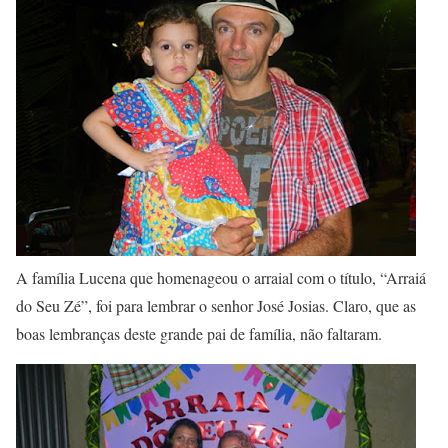
A família Lucena que homenageou o arraial com o título, “Arraiá
do Seu Zé”, foi para lembrar o senhor José Josias. Claro, que as
boas lembranças deste grande pai de família, não faltaram.