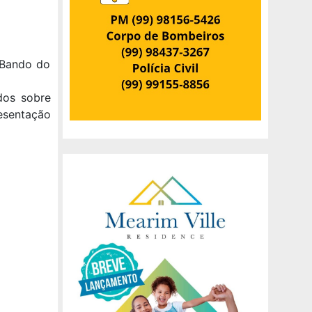
 Bando do
dos sobre
esentação