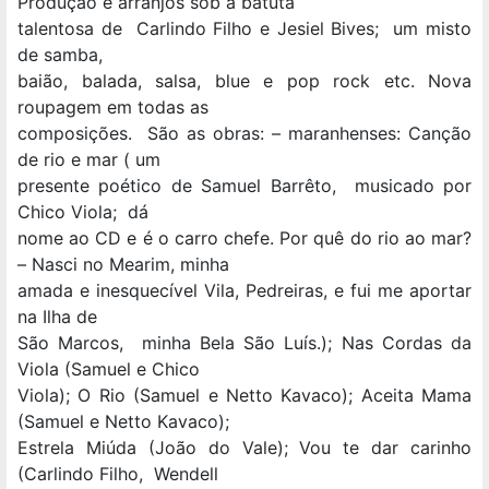
Produção e arranjos sob a batuta
talentosa de Carlindo Filho e Jesiel Bives; um misto
de samba,
baião, balada, salsa, blue e pop rock etc. Nova
roupagem em todas as
composições. São as obras: – maranhenses: Canção
de rio e mar ( um
presente poético de Samuel Barrêto, musicado por
Chico Viola; dá
nome ao CD e é o carro chefe. Por quê do rio ao mar?
– Nasci no Mearim, minha
amada e inesquecível Vila, Pedreiras, e fui me aportar
na Ilha de
São Marcos, minha Bela São Luís.); Nas Cordas da
Viola (Samuel e Chico
Viola); O Rio (Samuel e Netto Kavaco); Aceita Mama
(Samuel e Netto Kavaco);
Estrela Miúda (João do Vale); Vou te dar carinho
(Carlindo Filho, Wendell