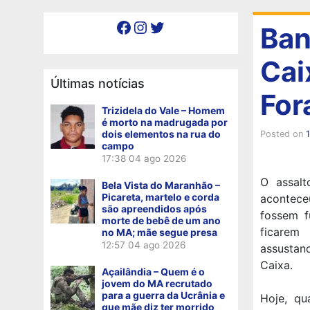
Facebook
Instagram
Twitter
Ban
Cai
Últimas notícias
For
Trizidela do Vale – Homem
é morto na madrugada por
dois elementos na rua do
Posted on
campo
17:38
04 ago 2026
O assal
Bela Vista do Maranhão –
Picareta, martelo e corda
acontece
são apreendidos após
fossem f
morte de bebê de um ano
ficarem
no MA; mãe segue presa
12:57
04 ago 2026
assustand
Caixa.
Açailândia – Quem é o
jovem do MA recrutado
para a guerra da Ucrânia e
Hoje, qu
que mãe diz ter morrido