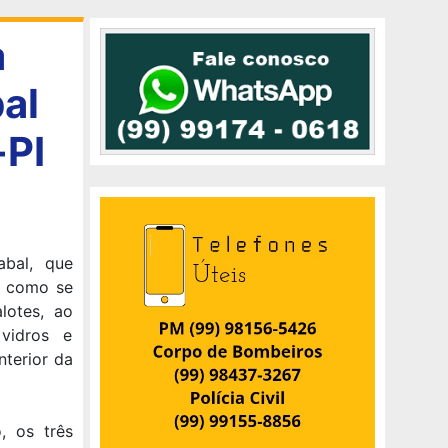
a
al
-PI
bal, que
, como se
lotes, ao
vidros e
nterior da
, os três