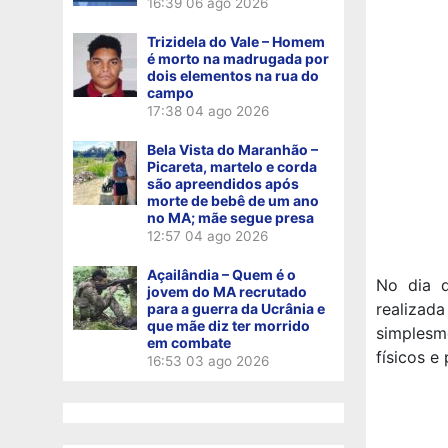
16:39
06 ago 2026
Trizidela do Vale – Homem
é morto na madrugada por
dois elementos na rua do
campo
17:38
04 ago 2026
Bela Vista do Maranhão –
Picareta, martelo e corda
são apreendidos após
morte de bebê de um ano
no MA; mãe segue presa
12:57
04 ago 2026
Açailândia – Quem é o
No dia d
jovem do MA recrutado
realizada
para a guerra da Ucrânia e
que mãe diz ter morrido
simplesm
em combate
físicos e
16:53
03 ago 2026