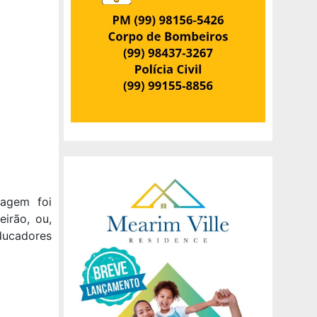
nagem foi
eirão, ou,
ducadores