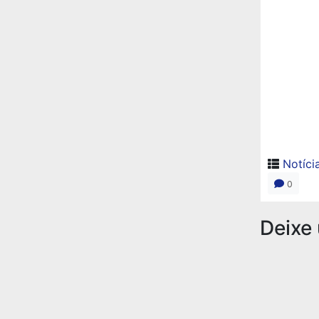
Notíci
0
Deixe