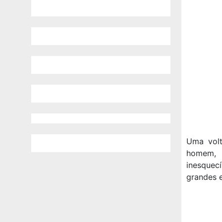
Uma volt
homem, 
inesquecí
grandes e