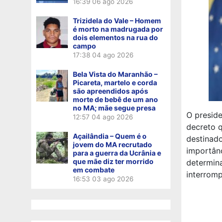
16:39
06 ago 2026
Trizidela do Vale – Homem
é morto na madrugada por
dois elementos na rua do
campo
17:38
04 ago 2026
Bela Vista do Maranhão –
Picareta, martelo e corda
são apreendidos após
morte de bebê de um ano
no MA; mãe segue presa
O preside
12:57
04 ago 2026
decreto q
Açailândia – Quem é o
destinad
jovem do MA recrutado
importânc
para a guerra da Ucrânia e
que mãe diz ter morrido
determina
em combate
interrom
16:53
03 ago 2026