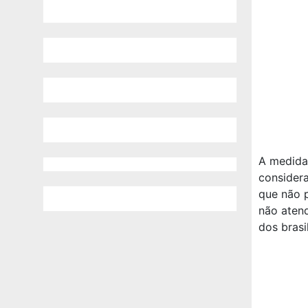
A medida 
consider
que não 
não atend
dos brasil