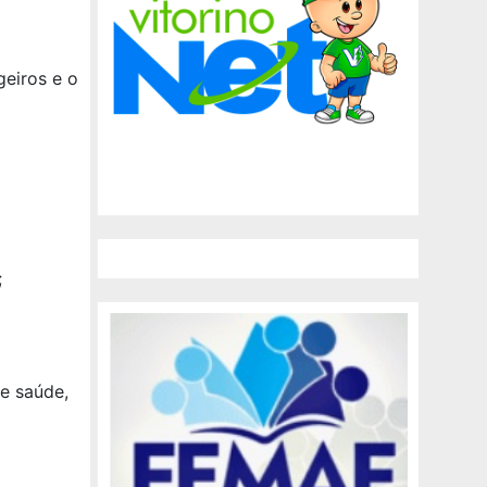
geiros e o
;
e saúde,