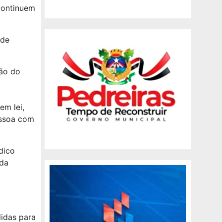
continuem
 de
ção do
em lei,
essoa com
dico
 da
idas para