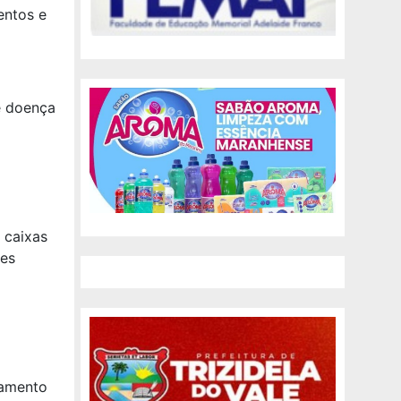
entos e
e doença
 caixas
ões
samento