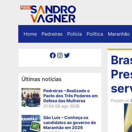
Home
Pedreiras
Polícia
Política
Maranhão
Facebook
Instagram
Twitter
Bra
Pre
Últimas notícias
ser
Pedreiras – Realizado o
Pacto dos Três Poderes em
Defesa das Mulheres
Posted on
21:04
06 ago 2026
São Luís – Conheça os
candidatos ao governo do
Maranhão em 2026