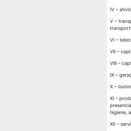
IV – ativ
V – trans
transport
VI – tele
VII – cap
VIII – ca
IX – gera
X – ilumi
XI – prod
presencia
higiene, 
XII – serv