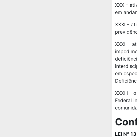
XXX – at
em andam
XXXI – at
previdênc
XXXII – a
impedimen
deficiênc
interdisc
em especi
Deficiênc
XXXIII – 
Federal i
comunida
Conf
LEI Nº 1