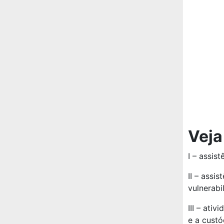
Veja
I – assis
II – assi
vulnerabi
III – ati
e a custó