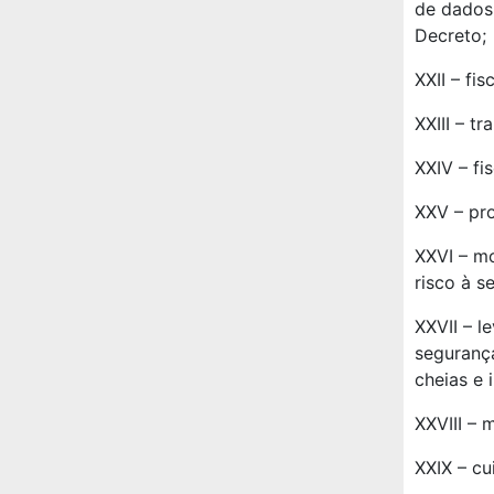
de dados 
Decreto;
XXII – fis
XXIII – t
XXIV – fi
XXV – pro
XXVI – m
risco à s
XXVII – l
segurança
cheias e 
XXVIII – 
XXIX – cu