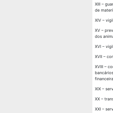
XIII – gu
de materi
XIV – vigi
XV – prev
dos anima
XVI – vig
XVII – co
XVIII – c
bancários
financeira
XIX – ser
XX – tran
XXI – ser