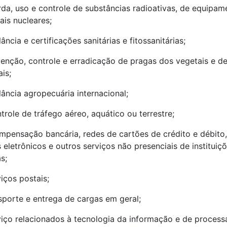
arda, uso e controle de substâncias radioativas, de equipam
ais nucleares;
lância e certificações sanitárias e fitossanitárias;
enção, controle e erradicação de pragas dos vegetais e d
is;
ilância agropecuária internacional;
ntrole de tráfego aéreo, aquático ou terrestre;
ompensação bancária, redes de cartões de crédito e débito,
 eletrônicos e outros serviços não presenciais de instituiç
s;
viços postais;
sporte e entrega de cargas em geral;
viço relacionados à tecnologia da informação e de proces