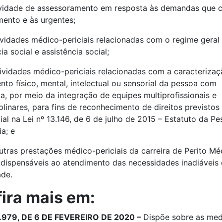
ividade de assessoramento em resposta às demandas que 
ento e às urgentes;
ividades médico-periciais relacionadas com o regime geral
ia social e assistência social;
tividades médico-periciais relacionadas com a caracteriza
to físico, mental, intelectual ou sensorial da pessoa com
ia, por meio da integração de equipes multiprofissionais e
iplinares, para fins de reconhecimento de direitos previstos 
al na Lei nº 13.146, de 6 de julho de 2015 – Estatuto da P
ia; e
outras prestações médico-periciais da carreira de Perito Mé
ndispensáveis ao atendimento das necessidades inadiáveis
de.
ira mais em:
3.979, DE 6 DE FEVEREIRO DE 2020 –
Dispõe sobre as med