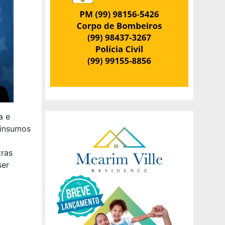
a e
 insumos
tras
ser