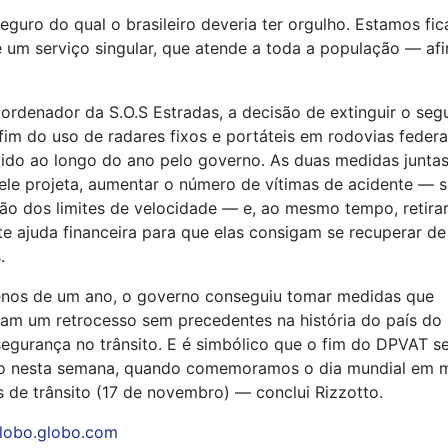
guro do qual o brasileiro deveria ter orgulho. Estamos fi
 um serviço singular, que atende a toda a população — af
ordenador da S.O.S Estradas, a decisão de extinguir o seg
im do uso de radares fixos e portáteis em rodovias federai
cido ao longo do ano pelo governo. As duas medidas junta
ele projeta, aumentar o número de vítimas de acidente — 
ção dos limites de velocidade — e, ao mesmo tempo, retira
e ajuda financeira para que elas consigam se recuperar de
.
os de um ano, o governo conseguiu tomar medidas que
am um retrocesso sem precedentes na história do país do
segurança no trânsito. E é simbólico que o fim do DPVAT se
o nesta semana, quando comemoramos o dia mundial em 
s de trânsito (17 de novembro) — conclui Rizzotto.
lobo.globo.com