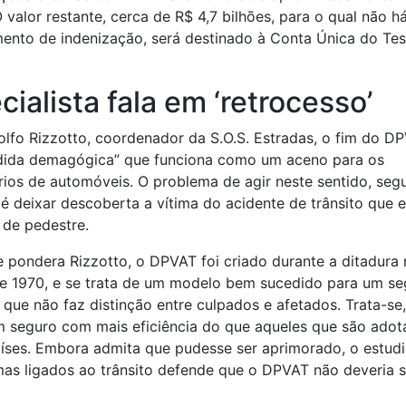
O valor restante, cerca de R$ 4,7 bilhões, para o qual não h
ento de indenização, será destinado à Conta Única do Te
cialista fala em ‘retrocesso’
lfo Rizzotto, coordenador da S.O.S. Estradas, o fim do D
ida demagógica” que funciona como um aceno para os
rios de automóveis. O problema de agir neste sentido, seg
 é deixar descoberta a vítima do acidente de trânsito que e
 de pedestre.
pondera Rizzotto, o DPVAT foi criado durante a ditadura mi
e 1970, e se trata de um modelo bem sucedido para um se
, que não faz distinção entre culpados e afetados. Trata-s
um seguro com mais eficiência do que aqueles que são ado
íses. Embora admita que pudesse ser aprimorado, o estud
as ligados ao trânsito defende que o DPVAT não deveria s