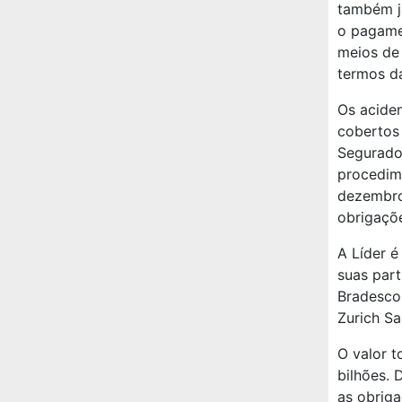
também já
o pagame
meios de 
termos da
Os acide
cobertos
Segurador
procedim
dezembro 
obrigaçõ
A Líder é
suas par
Bradesco 
Zurich Sa
O valor t
bilhões. 
as obrig