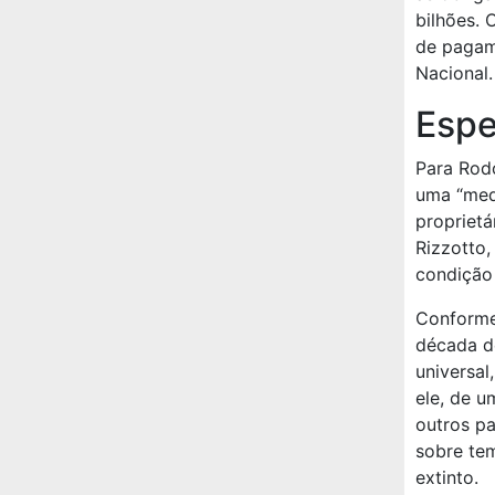
bilhões. 
de pagam
Nacional.
Espe
Para Rodo
uma “med
proprietá
Rizzotto,
condição
Conforme 
década d
universal
ele, de 
outros pa
sobre tem
extinto.