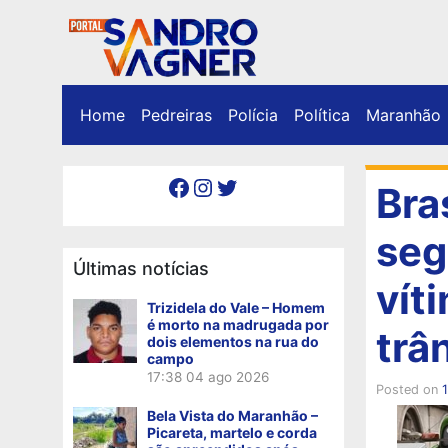
Home
Pedreiras
Polícia
Política
Maranhão
Facebook
Instagram
Twitter
Bra
seg
Últimas notícias
vít
Trizidela do Vale – Homem
é morto na madrugada por
trâ
dois elementos na rua do
campo
17:38
04 ago 2026
Posted on
Bela Vista do Maranhão –
Picareta, martelo e corda