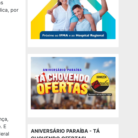
as
ica, por
nça,
. E
ANIVERSÁRIO PARAÍBA - TÁ
eral