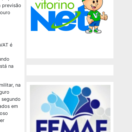
á previsão
souro
PVAT é
undo
stá na
litar, na
guro
e, segundo
tados em
ioso
er