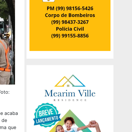
Foto:
ue acaba
 de
irma que