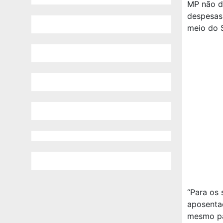
MP não de
despesas 
meio do 
“Para os 
aposentad
mesmo pa