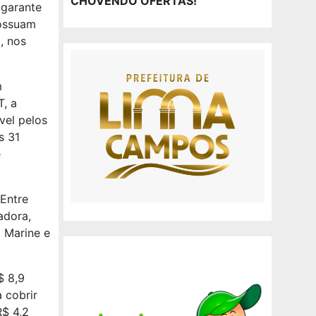
CHOVENDO OFERTAS!
 garante
possuam
, nos
m
, a
vel pelos
s 31
e
Entre
adora,
 Marine e
$ 8,9
 cobrir
$ 4,2