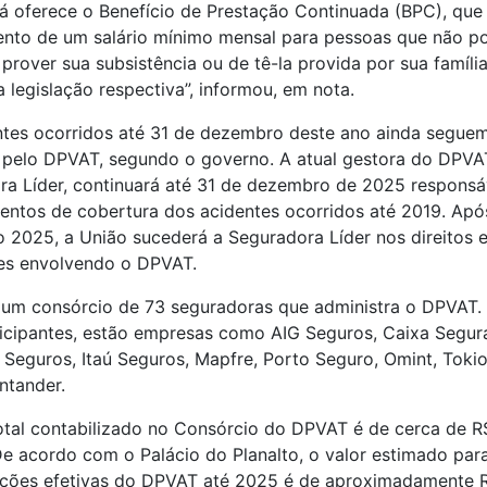
 oferece o Benefício de Prestação Continuada (BPC), que
nto de um salário mínimo mensal para pessoas que não 
prover sua subsistência ou de tê-la provida por sua família
 legislação respectiva”, informou, em nota.
ntes ocorridos até 31 de dezembro deste ano ainda segue
 pelo DPVAT, segundo o governo. A atual gestora do DPVAT
a Líder, continuará até 31 de dezembro de 2025 responsá
entos de cobertura dos acidentes ocorridos até 2019. Apó
2025, a União sucederá a Seguradora Líder nos direitos 
es envolvendo o DPVAT.
 um consórcio de 73 seguradoras que administra o DPVAT. 
ticipantes, estão empresas como AIG Seguros, Caixa Segur
Seguros, Itaú Seguros, Mapfre, Porto Seguro, Omint, Tokio
ntander.
otal contabilizado no Consórcio do DPVAT é de cerca de R
De acordo com o Palácio do Planalto, o valor estimado para
ações efetivas do DPVAT até 2025 é de aproximadamente R