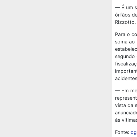
— É um se
órfãos de
Rizzotto.
Para o co
soma ao f
estabele
segundo 
fiscaliza
important
acidentes
— Em men
represent
vista da 
anunciad
às vítima
Fonte:
og