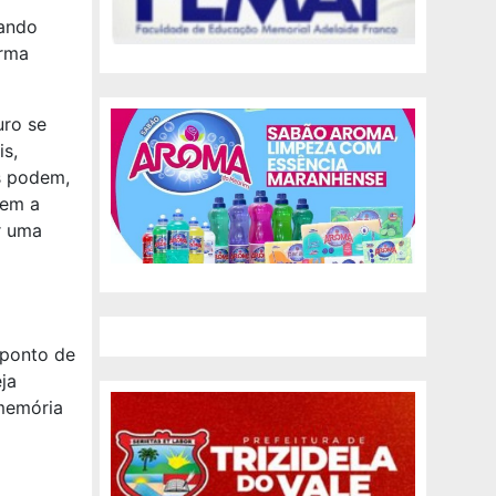
cando
irma
uro se
s,
s podem,
sem a
r uma
 ponto de
ja
memória