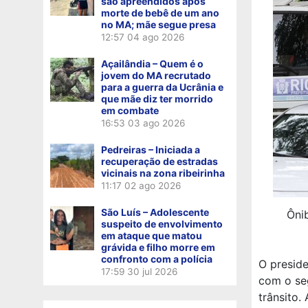
são apreendidos após
morte de bebê de um ano
no MA; mãe segue presa
12:57
04 ago 2026
Açailândia – Quem é o
jovem do MA recrutado
para a guerra da Ucrânia e
que mãe diz ter morrido
em combate
16:53
03 ago 2026
Pedreiras – Iniciada a
recuperação de estradas
vicinais na zona ribeirinha
11:17
02 ago 2026
São Luís – Adolescente
Ônib
suspeito de envolvimento
em ataque que matou
grávida e filho morre em
confronto com a polícia
O presid
17:59
30 jul 2026
com o se
trânsito.