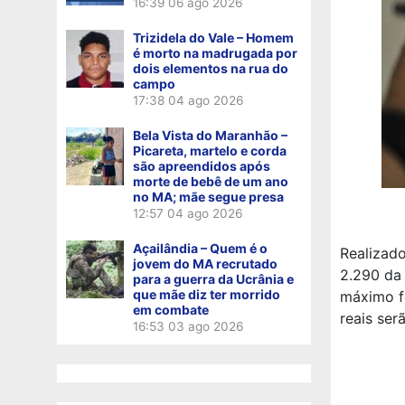
16:39
06 ago 2026
Trizidela do Vale – Homem
é morto na madrugada por
dois elementos na rua do
campo
17:38
04 ago 2026
Bela Vista do Maranhão –
Picareta, martelo e corda
são apreendidos após
morte de bebê de um ano
no MA; mãe segue presa
12:57
04 ago 2026
Açailândia – Quem é o
Realizado
jovem do MA recrutado
2.290 da
para a guerra da Ucrânia e
que mãe diz ter morrido
máximo f
em combate
reais ser
16:53
03 ago 2026