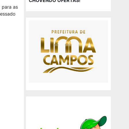
CHOVENDO OFERTAS!
 para as
cessado