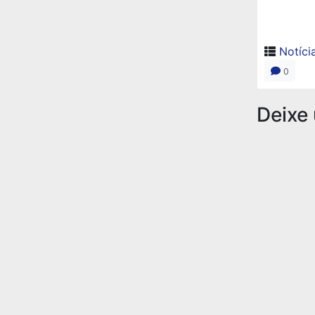
Notíci
0
Deixe