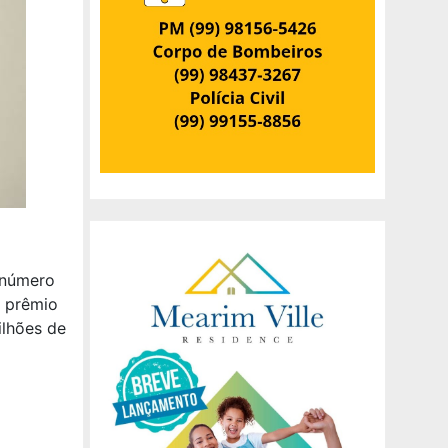
 número
 prêmio
ilhões de