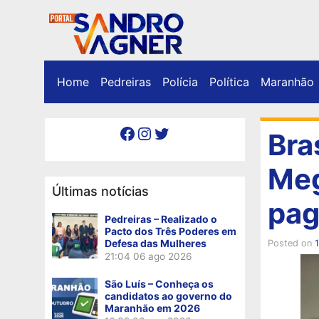
Home
Pedreiras
Polícia
Política
Maranhão
Facebook
Instagram
Twitter
Bra
Meg
Últimas notícias
pag
Pedreiras – Realizado o
Pacto dos Três Poderes em
Defesa das Mulheres
Posted on
21:04
06 ago 2026
São Luís – Conheça os
candidatos ao governo do
Maranhão em 2026