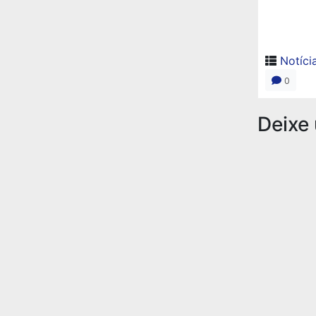
Notíci
0
Deixe