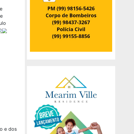
e
se
ulo
o e dos