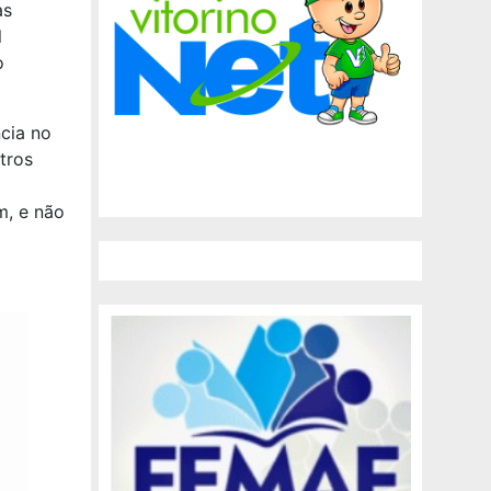
as
l
o
cia no
tros
m, e não