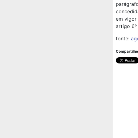
parágrafo
concedida
em vigor
artigo 6º
fonte:
ag
Compartilhe