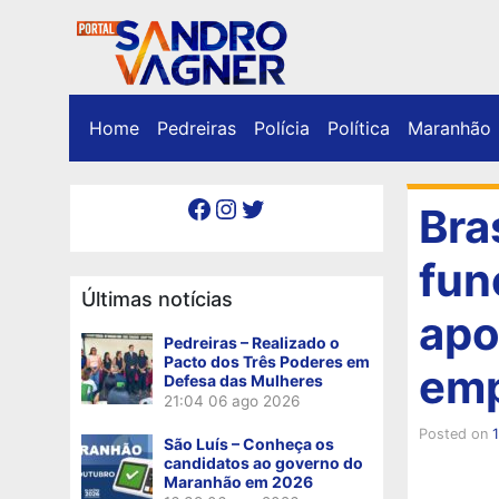
Home
Pedreiras
Polícia
Política
Maranhão
Facebook
Instagram
Twitter
Bra
fun
Últimas notícias
apo
Pedreiras – Realizado o
Pacto dos Três Poderes em
em
Defesa das Mulheres
21:04
06 ago 2026
Posted on
1
São Luís – Conheça os
candidatos ao governo do
Maranhão em 2026