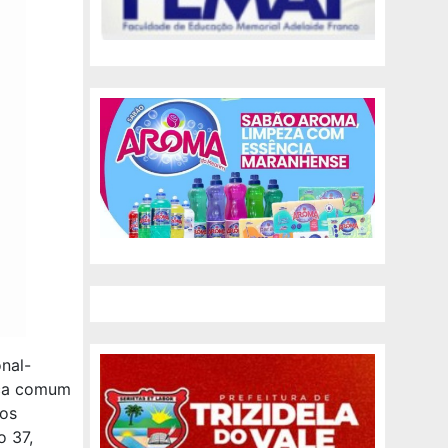
nal-
tiça comum
dos
o 37,