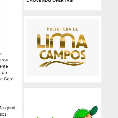
CHOVENDO OFERTAS!
os
erou
ente
9 de
e Geral
ão geral
asos