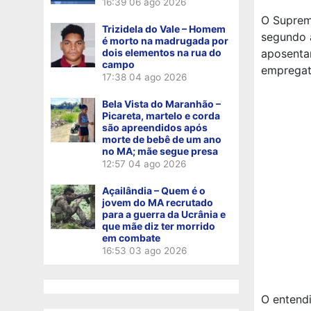
16:39
06 ago 2026
O Supremo
Trizidela do Vale – Homem
segundo 
é morto na madrugada por
dois elementos na rua do
aposenta
campo
empregatí
17:38
04 ago 2026
Bela Vista do Maranhão –
Picareta, martelo e corda
são apreendidos após
morte de bebê de um ano
no MA; mãe segue presa
12:57
04 ago 2026
Açailândia – Quem é o
jovem do MA recrutado
para a guerra da Ucrânia e
que mãe diz ter morrido
em combate
16:53
03 ago 2026
O entend